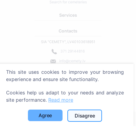
Search for cemeteries
Services
Contacts
SIA "CEMETY", LV40103618951
371 29144816
info@cemety.lv
We operate throughout the country!
This site uses cookies to improve your browsing
experience and ensure site functionality.
Cookies help us adapt to your needs and analyze
site performance.
Read more
Administrators
Agree
Disagree
© 2013 - 2026 Cemety All rights reserved
Privacy policy and terms.