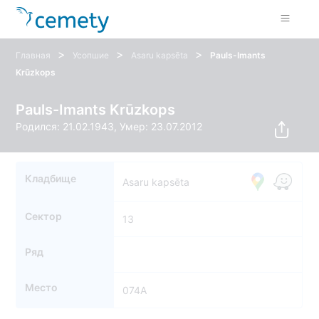
>
>
>
Главная
Усопшие
Asaru kapsēta
Pauls-Imants
Krūzkops
Pauls-Imants Krūzkops
Родился: 21.02.1943, Умер: 23.07.2012
Кладбище
Asaru kapsēta
Сектор
13
Ряд
Место
074A