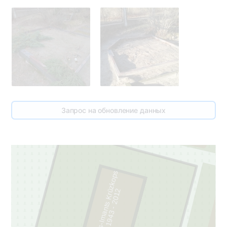
Запрос на обновление данных
1
Pauls-Imants Krūzkops
2