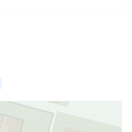
74
73
1