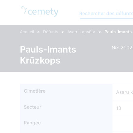
Rechercher des défunt
>
>
>
Accueil
Défunts
Asaru kapsēta
Pauls-Imants
Pauls-Imants
Né: 21.02
Krūzkops
Cimetière
Asaru 
Secteur
13
Rangée