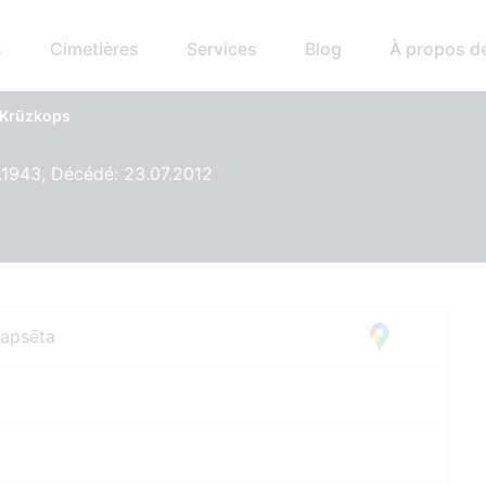
s
Cimetières
Services
Blog
À propos d
 Krūzkops
.1943, Décédé: 23.07.2012
kapsēta