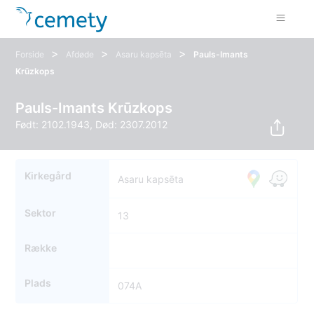
>
>
>
Forside
Afdøde
Asaru kapsēta
Pauls-Imants
Krūzkops
Pauls-Imants Krūzkops
Født: 2102.1943, Død: 2307.2012
Kirkegård
Asaru kapsēta
Sektor
13
Række
Plads
074A