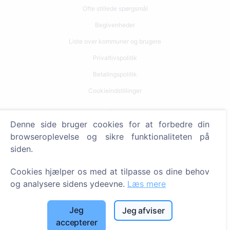
Ofte stillede spørgsmål
Begivenheder
Liste over kommuner og brugere
Privatlivspolitik
Betalingspolitik
Cookieindstillinger
Søg
Denne side bruger cookies for at forbedre din
Søg efter afdøde
browseroplevelse og sikre funktionaliteten på
siden.
Søg efter kirkegårde
Cookies hjælper os med at tilpasse os dine behov
Tjenester
og analysere sidens ydeevne.
Læs mere
Kontakt
Jeg
Jeg afviser
SIA "CEMETY", LV40103618951
accepterer