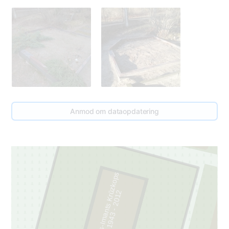
Anmod om dataopdatering
1
Pauls-Imants Krūzkops
2