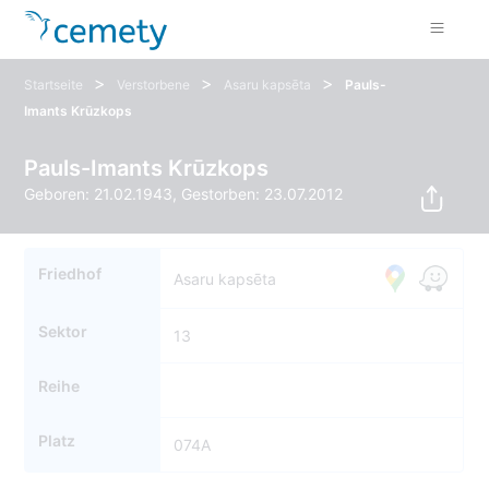
>
>
>
Startseite
Verstorbene
Asaru kapsēta
Pauls-
Imants Krūzkops
Pauls-Imants Krūzkops
Geboren: 21.02.1943, Gestorben: 23.07.2012
Friedhof
Asaru kapsēta
Sektor
13
Reihe
Platz
074A