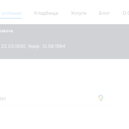
 усопших
Кладбища
Услуги
Блог
О 
ļšakova
 22.03.1930, Умер: 12.08.1994
api