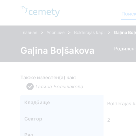
Поиск
>
>
>
Главная
Усопшие
Bolderājas kapi
Gaļina Bo
Gaļina Boļšakova
Родился:
Также известен(а) как:
Галина Большакова
Кладбище
Bolderājas k
Сектор
2
Ряд