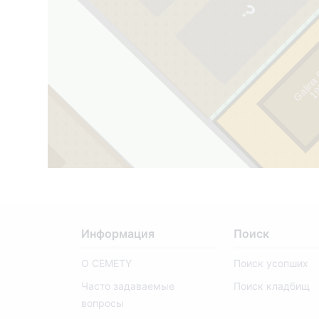
Gaļina
1
9
3
0
-
1
9
9
Информация
Поиск
О CEMETY
Поиск усопших
Часто задаваемые
Поиск кладбищ
вопросы