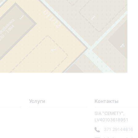
011/12
1
1
 Boļšakova
4
4
2
1
0
Услуги
Контакты
SIA "CEMETY",
LV40103618951
371 29144816