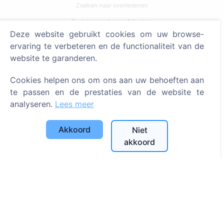
Zoeken naar overledenen
Zoeken naar begraafplaatsen
Deze website gebruikt cookies om uw browse-
Diensten
ervaring te verbeteren en de functionaliteit van de
website te garanderen.
Contacten
Cookies helpen ons om ons aan uw behoeften aan
SIA "CEMETY", LV40103618951
te passen en de prestaties van de website te
371 29144816
analyseren.
Lees meer
info@cemety.lv
Akkoord
Niet
Wij opereren door het hele land!
akkoord
Beheerders
© 2013 - 2026 Cemety Alle rechten voorbehouden
Privacybeleid en voorwaarden.