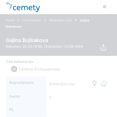
>
>
>
Home
Overledenen
Bolderājas kapi
Gaļina
Boļšakova
Gaļina Boļšakova
Geboren: 22.03.1930, Overleden: 12.08.1994
Ook bekend als:
Галина Большакова
Begraafplaats
Bolderājas kapi
Sector
2
Rij