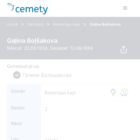
>
>
>
Acasă
Decedați
Bolderājas kapi
Gaļina Boļšakova
Gaļina Boļšakova
Născut: 22.03.1930, Decedat: 12.08.1994
Cunoscut și ca:
Галина Большакова
Cimitir
Bolderājas kapi
Sector
2
Rând
Loc