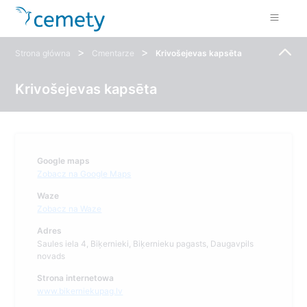
>
>
Strona główna
Cmentarze
Krivošejevas kapsēta
Krivošejevas kapsēta
Google maps
Zobacz na Google Maps
Waze
Zobacz na Waze
Adres
Saules iela 4, Biķernieki, Biķernieku pagasts, Daugavpils
novads
Strona internetowa
www.bikerniekupag.lv