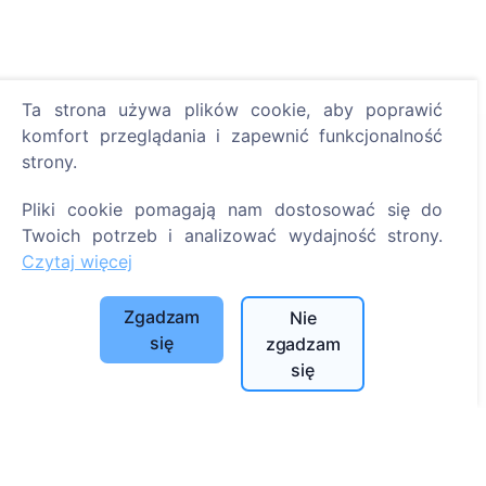
Ta strona używa plików cookie, aby poprawić
komfort przeglądania i zapewnić funkcjonalność
Informacje
strony.
O CEMETY
Pliki cookie pomagają nam dostosować się do
Twoich potrzeb i analizować wydajność strony.
Najczęściej zadawane pytania
Czytaj więcej
Wydarzenia
Lista gmin i użytkowników
Zgadzam
Nie
Polityka prywatności
się
zgadzam
się
Polityka płatności
Ustawienia plików cookie
Szukaj