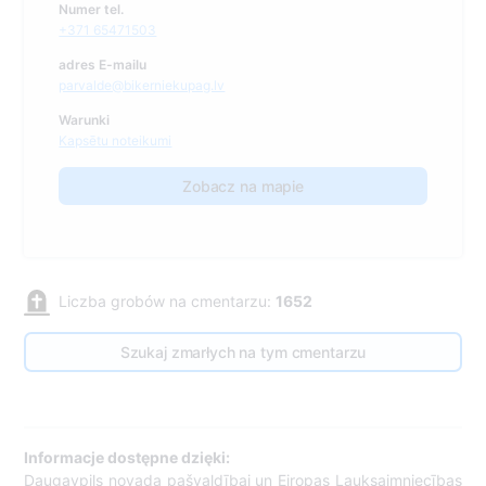
Numer tel.
+371 65471503
adres E-mailu
parvalde@bikerniekupag.lv
Warunki
Kapsētu noteikumi
Zobacz na mapie
Liczba grobów na cmentarzu:
1652
Szukaj zmarłych na tym cmentarzu
Informacje dostępne dzięki:
Daugavpils novada pašvaldībai un Eiropas Lauksaimniecības