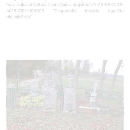
fona lauku attīstības finansējuma projektam Nr.19-03-AL28-
A019.2201-000009 “Daugavpils novada kapsētu
digitalizācija”