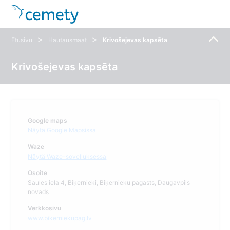
>
>
Etusivu
Hautausmaat
Krivošejevas kapsēta
Krivošejevas kapsēta
Google maps
Näytä Google Mapsissa
Waze
Näytä Waze-sovelluksessa
Osoite
Saules iela 4, Biķernieki, Biķernieku pagasts, Daugavpils
novads
Verkkosivu
www.bikerniekupag.lv