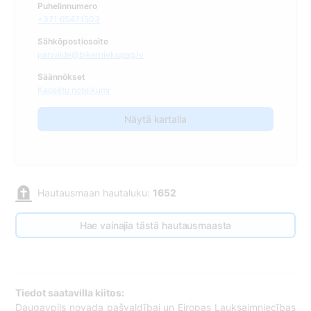
Puhelinnumero
+371 65471503
Sähköpostiosoite
parvalde@bikerniekupag.lv
Säännökset
Kapsētu noteikumi
Näytä kartalla
Hautausmaan hautaluku:
1652
Hae vainajia tästä hautausmaasta
Tiedot saatavilla kiitos:
Daugavpils novada pašvaldībai un Eiropas Lauksaimniecības