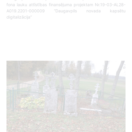
fona lauku attīstības finansējuma projektam Nr.19-03-AL28-
A019.2201-000009 “Daugavpils novada kapsētu
digitalizācija”