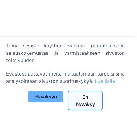
Tietoa
Tämä sivusto käyttää evästeitä parantaakseen
selauskokemustasi ja varmistaakseen sivuston
Tietoa CEMETY:stä
toimivuuden.
Usein kysytyt kysymykset
Evästeet auttavat meitä mukautumaan tarpeisiisi ja
Tapahtumat
analysoimaan sivuston suorituskykyä.
Lue lisää
Kuntaluettelo ja käyttäjät
Tietosuojakäytäntö
Hyväksyn
En
hyväksy
Maksukäytäntö
Evästeasetukset
Haku