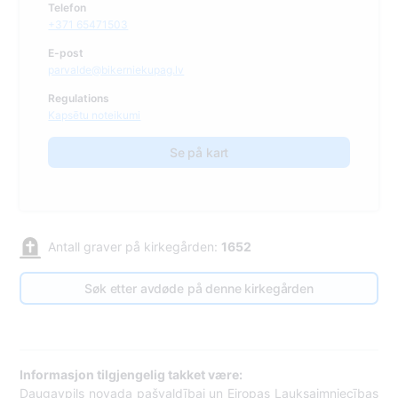
Telefon
+371 65471503
E-post
parvalde@bikerniekupag.lv
Regulations
Kapsētu noteikumi
Se på kart
Antall graver på kirkegården:
1652
Søk etter avdøde på denne kirkegården
Informasjon tilgjengelig takket være:
Daugavpils novada pašvaldībai un Eiropas Lauksaimniecības