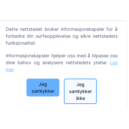
Dette nettstedet bruker informasjonskapsler for å
forbedre din surfeopplevelse og sikre nettstedets
Informasjon
funksjonalitet.
Om CEMETY
Informasjonskapsler hjelper oss med å tilpasse oss
dine behov og analysere nettstedets ytelse.
Les
Ofte stilte spørsmål
mer
Arrangementer
Liste over kommuner og brukere
Jeg
Jeg
Personvernerklæring
samtykker
samtykker
ikke
Betalingspolicy
Innstillinger for informasjonskapsler
Søk