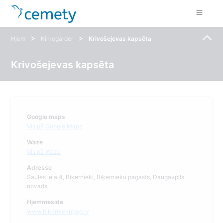
>
>
Hjem
Kirkegårder
Krivošejevas kapsēta
Krivošejevas kapsēta
Google maps
Vis på Google Maps
Waze
Vis på Waze
Adresse
Saules iela 4, Biķernieki, Biķernieku pagasts, Daugavpils
novads
Hjemmeside
www.bikerniekupag.lv