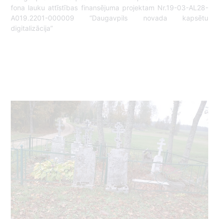
fona lauku attīstības finansējuma projektam Nr.19-03-AL28-
A019.2201-000009 “Daugavpils novada kapsētu
digitalizācija”