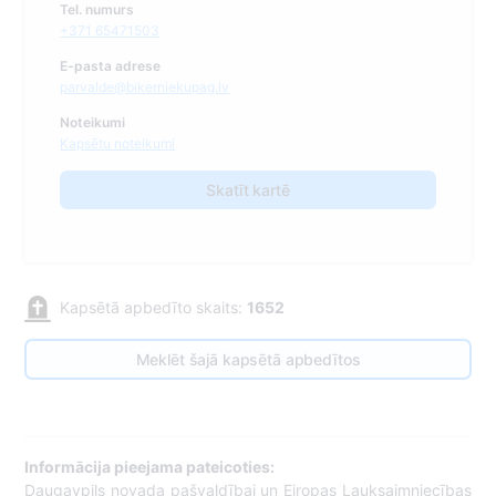
Tel. numurs
+371 65471503
E-pasta adrese
parvalde@bikerniekupag.lv
Noteikumi
Kapsētu noteikumi
Skatīt kartē
Kapsētā apbedīto skaits:
1652
Meklēt šajā kapsētā apbedītos
Informācija pieejama pateicoties:
Daugavpils novada pašvaldībai un Eiropas Lauksaimniecības