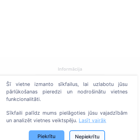
Informācija
Par CEMETY
Šī vietne izmanto sīkfailus, lai uzlabotu jūsu
pārlūkošanas pieredzi un nodrošinātu vietnes
B.U.J.
funkcionalitāti.
Notikumi
Pašvaldību un lietotāju saraksts
Sīkfaili palīdz mums pielāgoties jūsu vajadzībām
un analizēt vietnes veiktspēju.
Lasīt vairāk
Privātuma politika
Maksājumu politika
Piekrītu
Nepiekrītu