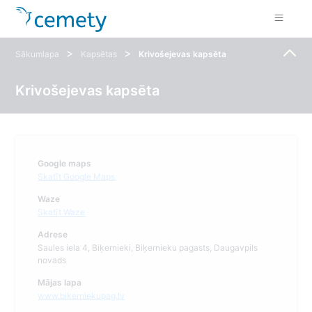
>
>
Sākumlapa
Kapsētas
Krivošejevas kapsēta
Krivošejevas kapsēta
Google maps
Skatīt Google Maps
Waze
Skatīt Waze
Adrese
Saules iela 4, Biķernieki, Biķernieku pagasts, Daugavpils
novads
Mājas lapa
www.bikerniekupag.lv