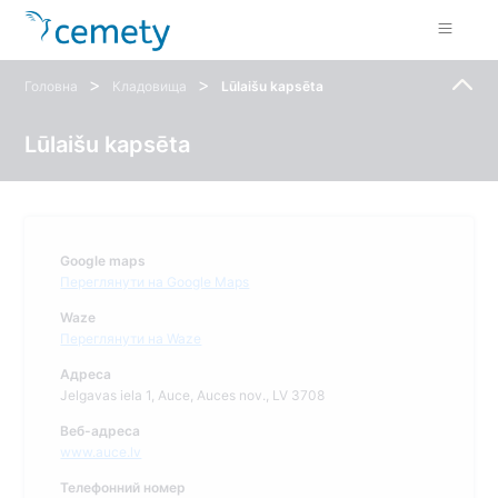
>
>
Головна
Кладовища
Lūlaišu kapsēta
Lūlaišu kapsēta
Google maps
Переглянути на Google Maps
Waze
Переглянути на Waze
Адреса
Jelgavas iela 1, Auce, Auces nov., LV 3708
Веб-адреса
www.auce.lv
Телефонний номер