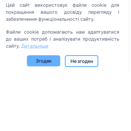
Цей сайт використовує файли cookie для
Інформація
покращення вашого досвіду перегляду і
забезпечення функціональності сайту.
Про CEMETY
Файли cookie допомагають нам адаптуватися
Часто задавані питання
до ваших потреб і аналізувати продуктивність
Події
сайту.
Детальніше
Список муніципалітетів та користувачів
Згоден
Не згоден
Політика конфіденційності
Політика платежів
Налаштування файлів cookie
Пошук
Пошук померлих
Пошук кладовищ
Послуги