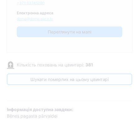
+371 63745280
Електронна адреса
dome@dome.auce.lv
Переглянути на мапі
Кількість поховань на цвинтарі:
381
Шукати померлих на цьому цвинтарі
Інформація доступна завдяки:
Bēnes pagasta pārvaldei