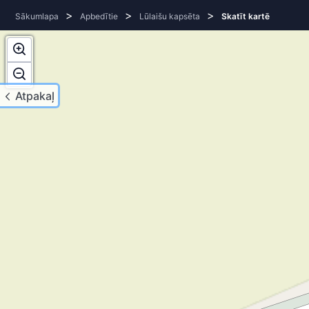
>
>
>
Sākumlapa
Apbedītie
Lūlaišu kapsēta
Skatīt kartē
Atpakaļ