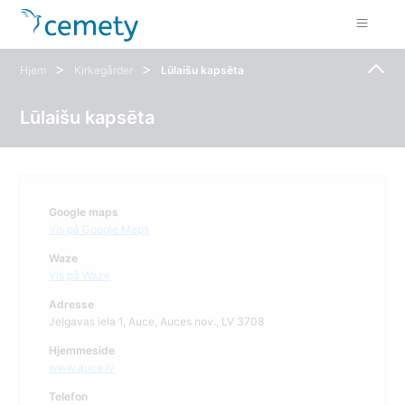
>
>
Hjem
Kirkegårder
Lūlaišu kapsēta
Lūlaišu kapsēta
Google maps
Vis på Google Maps
Waze
Vis på Waze
Adresse
Jelgavas iela 1, Auce, Auces nov., LV 3708
Hjemmeside
www.auce.lv
Telefon