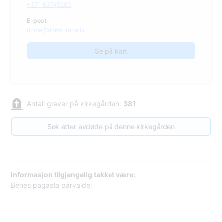
+371 63745280
E-post
dome@dome.auce.lv
Se på kart
Antall graver på kirkegården:
381
Søk etter avdøde på denne kirkegården
Informasjon tilgjengelig takket være:
Bēnes pagasta pārvaldei