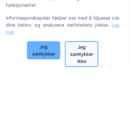
funksjonalitet.
Informasjon
Informasjonskapsler hjelper oss med å tilpasse oss
Om CEMETY
dine behov og analysere nettstedets ytelse.
Les
mer
Ofte stilte spørsmål
Arrangementer
Jeg
Jeg
Liste over kommuner og brukere
samtykker
samtykker
ikke
Personvernerklæring
Betalingspolicy
Innstillinger for informasjonskapsler
Søk
Søk etter avdøde
Søk etter gravplasser
Tjenester