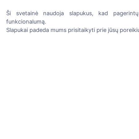
Ši svetainė naudoja slapukus, kad pagerintų 
funkcionalumą.
Informacija
Paieška
Slapukai padeda mums prisitaikyti prie jūsų poreikių
Apie CEMETY
Velionių paieška
D.U.K.
Kapinių paieška
Įvykiai
Savivaldybių sąrašas
Privatumo politika
Mokėjimų politika
ES projektai
Slapukų nustatymai
Administratoriai