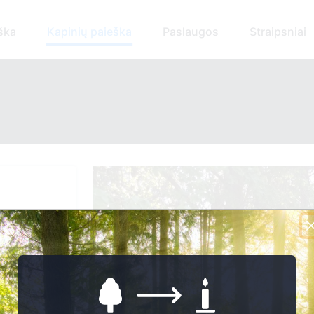
ška
Kapinių paieška
Paslaugos
Straipsniai