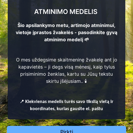
ATMINIMO MEDELIS
Šio apsilankymo metu, artimojo atminimui,
vietoje įprastos žvakelės - pasodinkite gyvą
atminimo medelį 🌱
O mes uždegsime skaitmeninę žvakelę ant jo
kapavietės – ji degs visą mėnesį, kaip tylus
prisiminimo ženklas, kartu su Jūsų tekstu
skirtu įšėjusiam.. 🕯️
enų
📍
Kiekvienas
medelis turės savo tikslią vietą ir
koordinates, kurias gausite el. paštu
Pirkti