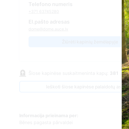
Telefono numeris
+371 63745280
El.pašto adresas
dome@dome.auce.lv
Žiūrėti kapinių žemėlapyje
Šiose kapinėse suskaitmeninta kapų:
381
Ieškoti šiose kapinėse palaidotų asm
Informacija prieinama per:
Bēnes pagasta pārvaldei