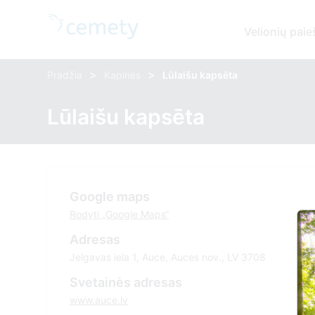
Velionių paie
>
>
Pradžia
Kapinės
Lūlaišu kapsēta
Lūlaišu kapsēta
Google maps
Rodyti „Google Maps“
Adresas
Jelgavas iela 1, Auce, Auces nov., LV 3708
Svetainės adresas
www.auce.lv