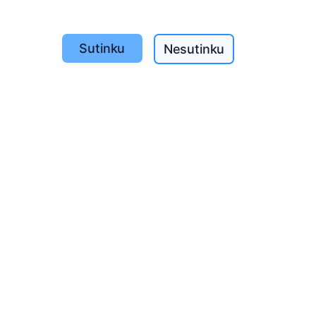
Sutinku
Nesutinku
e