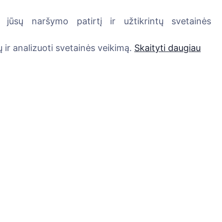
jūsų naršymo patirtį ir užtikrintų svetainės
Paslaugos
Kontaktai
 ir analizuoti svetainės veikimą.
Skaityti daugiau
SIA "CEMETY",
LV40103618951
371 29144816
info@cemety.lv
Veiklą vykdome visoj
Lietuvoje!