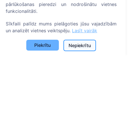
pārlūkošanas pieredzi un nodrošinātu vietnes
Sīkfailu iestatījumi
funkcionalitāti.
Meklēšana
Sīkfaili palīdz mums pielāgoties jūsu vajadzībām
un analizēt vietnes veiktspēju.
Lasīt vairāk
Meklēt apbedīto
Meklēt kapsētu
Piekrītu
Nepiekrītu
Pakalpojumi
Apbedījuma vietu uzkopšana un uzturēšana
Apbedījuma vietas labiekārtošana
Kontakti
SIA "CEMETY", LV40103618951
371 29144816
info@cemety.lv
Strādājam visā Latvijā!