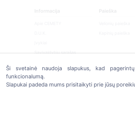
Informacija
Paieška
Apie CEMETY
Velionių paieška
D.U.K.
Kapinių paieška
Įvykiai
Savivaldybių sąrašas
Privatumo politika
Ši svetainė naudoja slapukus, kad pagerintų 
Mokėjimų politika
funkcionalumą.
ES projektai
Slapukai padeda mums prisitaikyti prie jūsų poreikių
Slapukų nustatymai
Administratoriai
© 2013 - 2026 Cemety Visos teisės saugomos
Pri