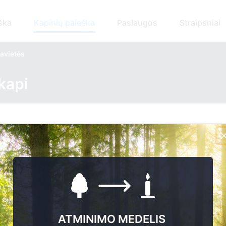
ška
Kapinių paieška
Paslaugos
Straipsniai
avietės
kapi
ATMINIMO MEDELIS