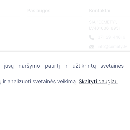
Paslaugos
Kontaktai
SIA "CEMETY",
LV40103618951
371 29144816
info@cemety.lv
Veiklą vykdome visoj
Lietuvoje!
jūsų naršymo patirtį ir užtikrintų svetainės
 ir analizuoti svetainės veikimą.
Skaityti daugiau
vatumo politika ir sąlygos.