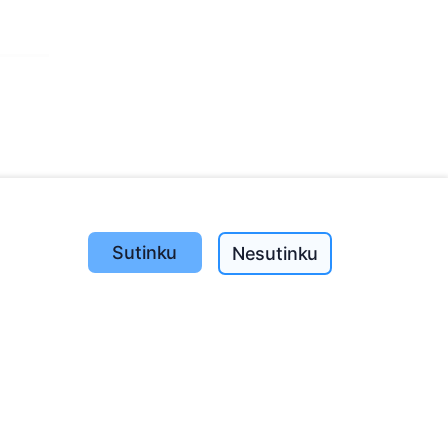
e
Sutinku
Nesutinku