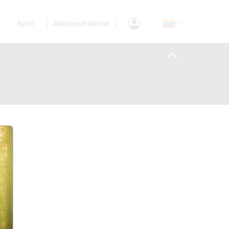
Apie
|
|
Administratoriai