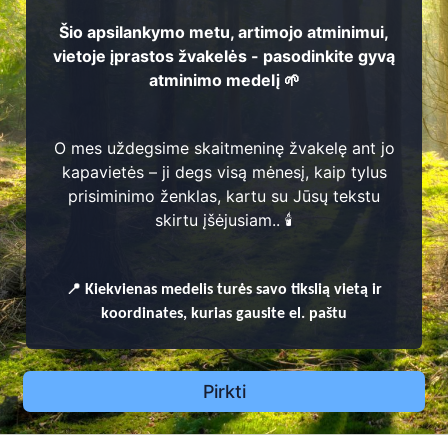
Šio apsilankymo metu, artimojo atminimui,
vietoje įprastos žvakelės - pasodinkite gyvą
atminimo medelį 🌱
O mes uždegsime skaitmeninę žvakelę ant jo
kapavietės – ji degs visą mėnesį, kaip tylus
prisiminimo ženklas, kartu su Jūsų tekstu
skirtu įšėjusiam.. 🕯️
📍
Kiekvienas
medelis turės savo tikslią vietą ir
koordinates, kurias gausite el. paštu
Pirkti