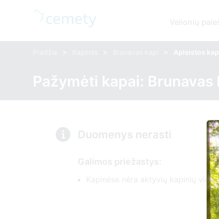
Velionių paie
>
>
>
Pradžia
Kapinės
Brunavas kapi
Apleistos kap
Pažymėti kapai: Brunavas 
Duomenys nerasti
Galimos priežastys:
Kapinėse nėra aktyvių kapinių vietų