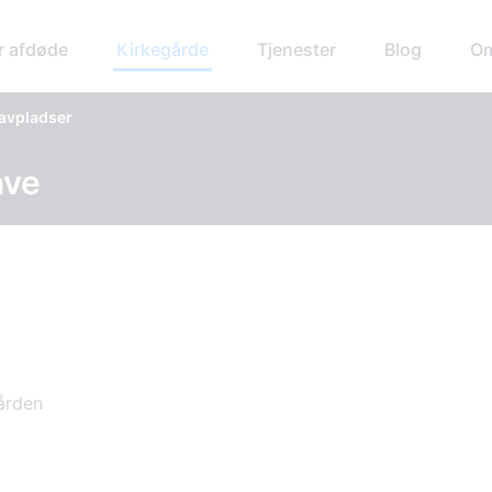
r afdøde
Kirkegårde
Tjenester
Blog
Om
ravpladser
ave
gården