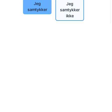
Jeg
Jeg
Søk etter avdøde
samtykker
samtykker
Søk etter gravplasser
ikke
Tjenester
Kontakter
SIA "CEMETY", LV40103618951
371 29144816
info@cemety.lv
Vi opererer over hele landet!
Administratorer
© 2013 - 2026 Cemety Alle rettigheter forbeholdt
Personvern og vilkår.