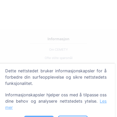
Informasjon
Om CEMETY
Ofte stilte spørsmål
Arrangementer
Dette nettstedet bruker informasjonskapsler for å
Liste over kommuner og brukere
forbedre din surfeopplevelse og sikre nettstedets
funksjonalitet.
Personvernerklæring
Betalingspolicy
Informasjonskapsler hjelper oss med å tilpasse oss
Innstillinger for informasjonskapsler
dine behov og analysere nettstedets ytelse.
Les
mer
Søk