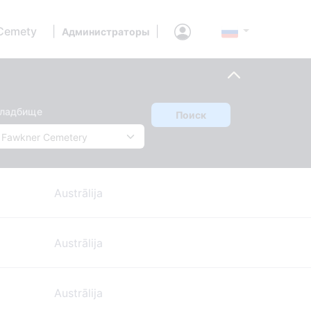
Cemety
|
|
Администраторы
ладбище
Поиск
Austrālija
Austrālija
Austrālija