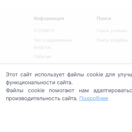
Информация
Поиск
О CEMETY
Поиск усопших
Часто задаваемые
Поиск кладбищ
вопросы
События
Список муниципалитетов и
пользователей
Этот сайт использует файлы cookie для улуч
функциональности сайта.
Политика
конфиденциальности
Файлы cookie помогают нам адаптировать
производительность сайта.
Подробнее
Политика платежей
Настройки cookie
Администраторы