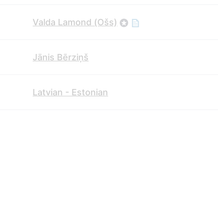
Valda Lamond (Ošs)
Jānis Bērziņš
Latvian - Estonian