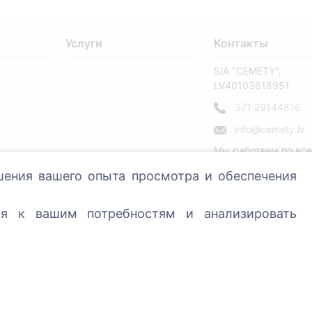
Услуги
Контакты
SIA "CEMETY",
LV40103618951
371 29144816
info@cemety.lv
Мы работаем по вс
стране!
шения вашего опыта просмотра и обеспечения
ся к вашим потребностям и анализировать