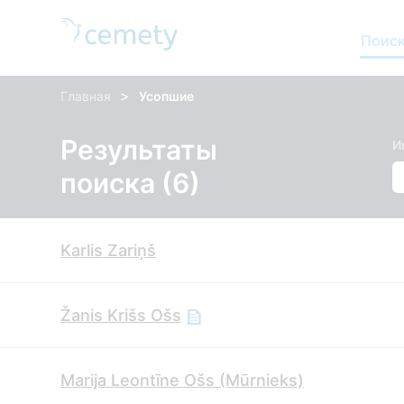
Поиск
>
Главная
Усопшие
Результаты
И
поиска (6)
Karlis Zariņš
Žanis Krišs Ošs
Marija Leontīne Ošs (Mūrnieks)