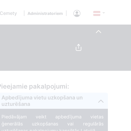
 Cemety
|
|
Administratoriem
Pieejamie pakalpojumi:
Apbedījuma vietu uzkopšana un
uzturēšana
Piedāvājam veikt apbedījuma vietas
ģenerālās uzkopšanas vai regulārās
uzturēšanas pakalpojumu kapsētās Latvijā.