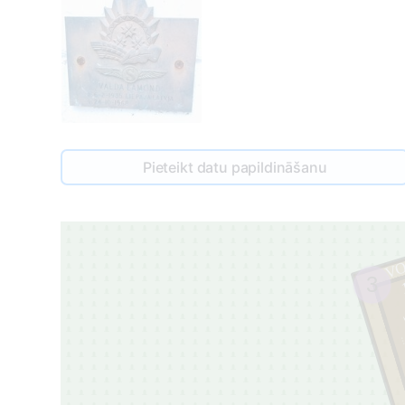
Pieteikt datu papildināšanu
VO
3
1