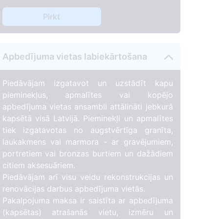
Pirkt
Apbedījuma vietas labiekārtošana
Piedāvājam izgatavot un uzstādīt kapu
pieminekļus, apmalītes vai kopējo
apbedījuma vietas ansambli attālināti jebkurā
kapsētā visā Latvijā. Pieminekļi un apmalītes
tiek izgatavotas no augstvērtīga granīta,
laukakmens vai marmora - ar gravējumiem,
portretiem vai bronzas burtiem un dažādiem
citiem aksesuāriem.
Piedāvājam arī visu veidu rekonstrukcijas un
renovācijas darbus apbedījuma vietās.
Pakalpojuma maksa ir saistīta ar apbedījuma
(kapsētas) atrašanās vietu, izmēru un