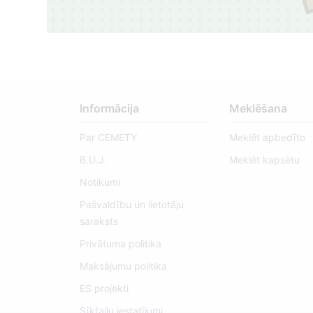
Informācija
Meklēšana
Par CEMETY
Meklēt apbedīto
B.U.J.
Meklēt kapsētu
Notikumi
Pašvaldību un lietotāju
saraksts
Privātuma politika
Maksājumu politika
ES projekti
Sīkfailu iestatījumi