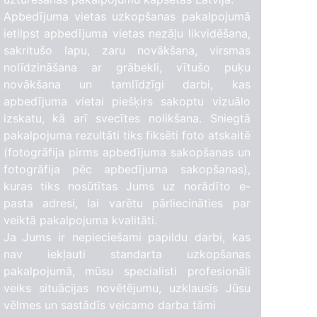
Apbedījuma vietas uzkopšanas pakalpojumā
ietilpst apbedījuma vietas nezāļu likvidēšana,
sakritušo lapu, zaru novākšana, virsmas
nolīdzināšana ar grābekli, vītušo puķu
novākšana un tamlīdzīgi darbi, kas
apbedījuma vietai piešķirs sakoptu vizuālo
izskatu, kā arī svecītes nolikšana. Sniegtā
pakalpojuma rezultāti tiks fiksēti foto atskaitē
(fotogrāfija pirms apbedījuma sakopšanas un
fotogrāfija pēc apbedījuma sakopšanas),
kuras tiks nosūtītas Jums uz norādīto e-
pasta adresi, lai varētu pārliecināties par
veiktā pakalpojuma kvalitāti.
Ja Jums ir nepieciešami papildu darbi, kas
LV1
nav iekļauti standarta uzkopšanas
pakalpojumā, mūsu specialisti profesionāli
veiks situācijas novētējumu, uzklausīs Jūsu
vēlmes un sastādīs veicamo darba tāmi