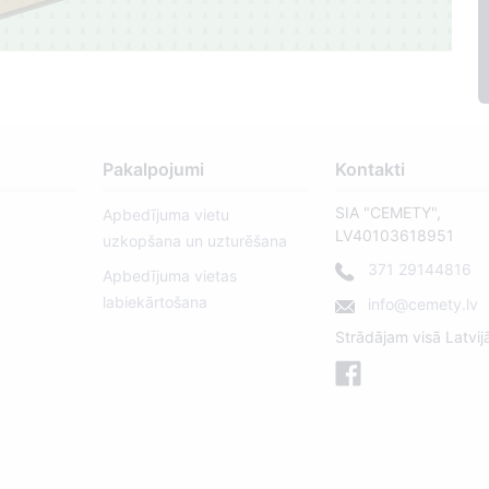
Pakalpojumi
Kontakti
SIA "CEMETY",
Apbedījuma vietu
LV40103618951
uzkopšana un uzturēšana
371 29144816
Apbedījuma vietas
labiekārtošana
info@cemety.lv
Strādājam visā Latvij