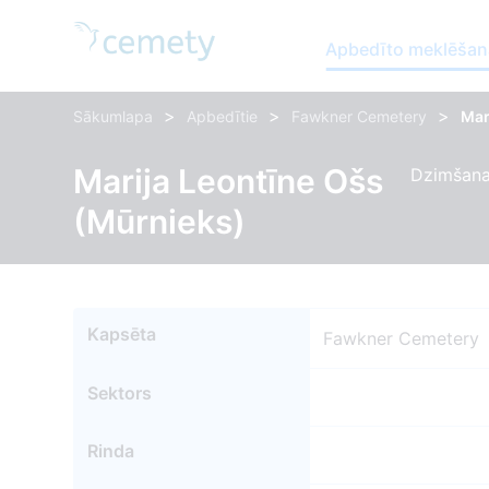
Apbedīto meklēšan
>
>
>
Sākumlapa
Apbedītie
Fawkner Cemetery
Mar
Marija Leontīne Ošs
Dzimšana
(Mūrnieks)
Kapsēta
Fawkner Cemetery
Sektors
Rinda