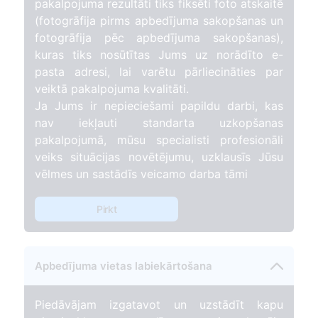
pakalpojuma rezultāti tiks fiksēti foto atskaitē
(fotogrāfija pirms apbedījuma sakopšanas un
fotogrāfija pēc apbedījuma sakopšanas),
kuras tiks nosūtītas Jums uz norādīto e-
pasta adresi, lai varētu pārliecināties par
veiktā pakalpojuma kvalitāti.
Ja Jums ir nepieciešami papildu darbi, kas
nav iekļauti standarta uzkopšanas
pakalpojumā, mūsu specialisti profesionāli
veiks situācijas novētējumu, uzklausīs Jūsu
vēlmes un sastādīs veicamo darba tāmi
Pirkt
Apbedījuma vietas labiekārtošana
Piedāvājam izgatavot un uzstādīt kapu