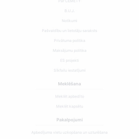
Par CEMETY
B.U.J.
Notikumi
Pašvaldību un lietotāju saraksts
Privātuma politika
Maksājumu politika
ES projekti
Sīkfailu iestatījumi
Meklēšana
Meklēt apbedīto
Meklēt kapsētu
Pakalpojumi
Apbedījuma vietu uzkopšana un uzturēšana