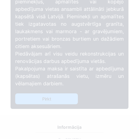
pieminekļus, apmalītes vai kopējo
apbedījuma vietas ansambli attālināti jebkurā
kapsētā visā Latvijā. Pieminekļi un apmalītes
tiek izgatavotas no augstvērtīga granīta,
laukakmens vai marmora - ar gravējumiem,
portretiem vai bronzas burtiem un dažādiem
citiem aksesuāriem.
Piedāvājam arī visu veidu rekonstrukcijas un
renovācijas darbus apbedījuma vietās.
Pakalpojuma maksa ir saistīta ar apbedījuma
(kapsētas) atrašanās vietu, izmēru un
vēlamajiem darbiem.
Pirkt
Informācija