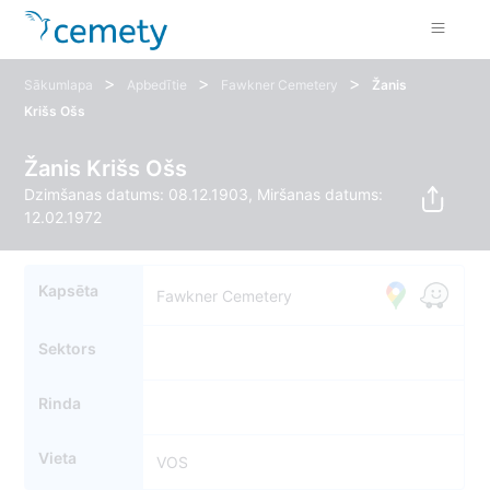
>
>
>
Sākumlapa
Apbedītie
Fawkner Cemetery
Žanis
Krišs Ošs
Žanis Krišs Ošs
Dzimšanas datums: 08.12.1903, Miršanas datums:
12.02.1972
Kapsēta
Fawkner Cemetery
Sektors
Rinda
Vieta
VOS