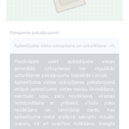
Pieejamie pakalpojumi:
Apbedījuma vietu uzkopšana un uzturēšana
Piedāvājam veikt apbedījuma vietas
ģenerālās uzkopšanas vai regulārās
uzturēšanas pakalpojumu kapsētās Latvijā.
Apbedījuma vietas uzkopšanas pakalpojumā
ietilpst apbedījuma vietas nezāļu likvidēšana,
sakritušo lapu, zaru novākšana, virsmas
nolīdzināšana ar grābekli, vītušo puķu
novākšana un tamlīdzīgi darbi, kas
apbedījuma vietai piešķirs sakoptu vizuālo
izskatu, kā arī svecītes nolikšana. Sniegtā