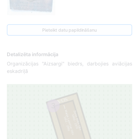
Pieteikt datu papildināšanu
Detalizēta informācija
Organizācijas "Aizsargi" biedrs, darbojies aviācijas
eskadriļā
VOS
3
1
Marija Leontīne Ošs
Žanis Krišs Ošs
9
0
3
-
1
9
7
1
2
1912 - 1969
.
.
.