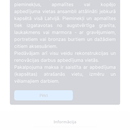
pieminekļus, apmalītes vai kopējo
apbedījuma vietas ansambli attālināti jebkurā
kapsētā visā Latvijā. Pieminekļi un apmalītes
tiek izgatavotas no augstvērtīga granīta,
laukakmens vai marmora - ar gravējumiem,
portretiem vai bronzas burtiem un dažādiem
citiem aksesuāriem.
Piedāvājam arī visu veidu rekonstrukcijas un
renovācijas darbus apbedījuma vietās.
Pakalpojuma maksa ir saistīta ar apbedījuma
(kapsētas) atrašanās vietu, izmēru un
vēlamajiem darbiem.
Pirkt
Informācija