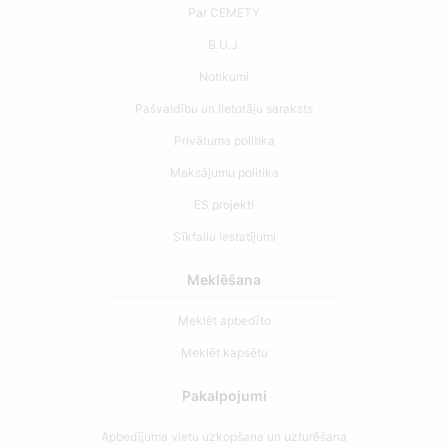
Par CEMETY
B.U.J.
Notikumi
Pašvaldību un lietotāju saraksts
Privātuma politika
Maksājumu politika
ES projekti
Sīkfailu iestatījumi
Meklēšana
Meklēt apbedīto
Meklēt kapsētu
Pakalpojumi
Apbedījuma vietu uzkopšana un uzturēšana