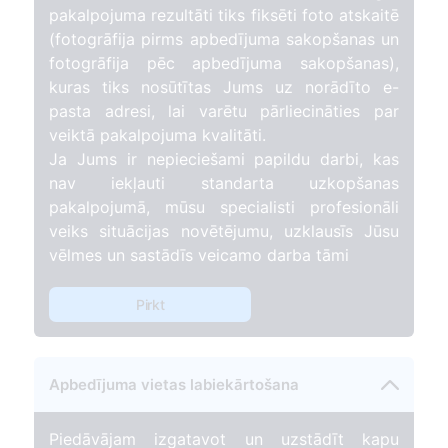
pakalpojuma rezultāti tiks fiksēti foto atskaitē
(fotogrāfija pirms apbedījuma sakopšanas un
fotogrāfija pēc apbedījuma sakopšanas),
kuras tiks nosūtītas Jums uz norādīto e-
pasta adresi, lai varētu pārliecināties par
veiktā pakalpojuma kvalitāti.
Ja Jums ir nepieciešami papildu darbi, kas
nav iekļauti standarta uzkopšanas
pakalpojumā, mūsu specialisti profesionāli
veiks situācijas novētējumu, uzklausīs Jūsu
vēlmes un sastādīs veicamo darba tāmi
Pirkt
Apbedījuma vietas labiekārtošana
Piedāvājam izgatavot un uzstādīt kapu