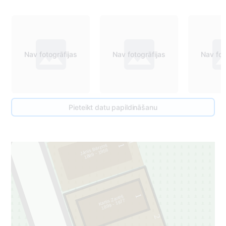
Nav fotogrāfijas
Nav fotogrāfijas
Nav fot
Pieteikt datu papildināšanu
1
1
Jānis Bērziņš
1889 - 1956
1
Karlis Zariņš
1899 - 1977
2