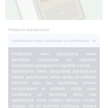
2
Pieejamie pakalpojumi:
Apbedījuma vietu uzkopšana un uzturēšana
Piedāvājam veikt apbedījuma vietas
ģenerālās uzkopšanas vai regulārās
uzturēšanas pakalpojumu kapsētās Latvijā.
Apbedījuma vietas uzkopšanas pakalpojumā
ietilpst apbedījuma vietas nezāļu likvidēšana,
sakritušo lapu, zaru novākšana, virsmas
nolīdzināšana ar grābekli, vītušo puķu
novākšana un tamlīdzīgi darbi, kas
apbedījuma vietai piešķirs sakoptu vizuālo
izskatu, kā arī svecītes nolikšana. Sniegtā