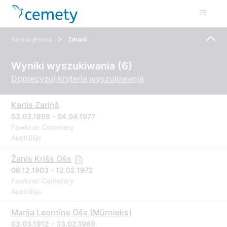
>
Strona główna
Zmarli
Wyniki wyszukiwania (6)
Doprecyzuj kryteria wyszukiwania
Karlis Zariņš
03.03.1899 - 04.04.1977
Fawkner Cemetery
Austrālija
Žanis Krišs Ošs
08.12.1903 - 12.02.1972
Fawkner Cemetery
Austrālija
Marija Leontīne Ošs (Mūrnieks)
03.03.1912 - 03.02.1969