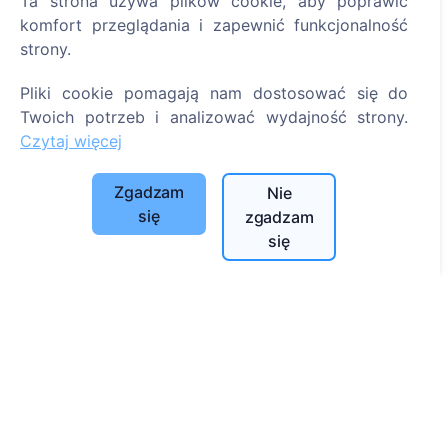
Ta strona używa plików cookie, aby poprawić
Polityka płatności
komfort przeglądania i zapewnić funkcjonalność
strony.
Ustawienia plików cookie
Pliki cookie pomagają nam dostosować się do
Szukaj
Twoich potrzeb i analizować wydajność strony.
Szukaj zmarłych
Czytaj więcej
Szukaj cmentarzy
Zgadzam
Nie
Usługi
się
zgadzam
się
Kontakty
SIA "CEMETY", LV40103618951
371 29144816
info@cemety.lv
Działamy na terenie całego kraju!