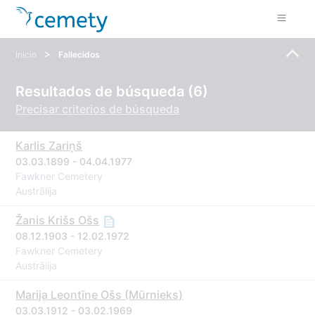
>
Inicio
Fallecidos
Resultados de búsqueda (6)
Precisar criterios de búsqueda
Karlis Zariņš
03.03.1899 - 04.04.1977
Fawkner Cemetery
Austrālija
Žanis Krišs Ošs
08.12.1903 - 12.02.1972
Fawkner Cemetery
Austrālija
Marija Leontīne Ošs (Mūrnieks)
03.03.1912 - 03.02.1969