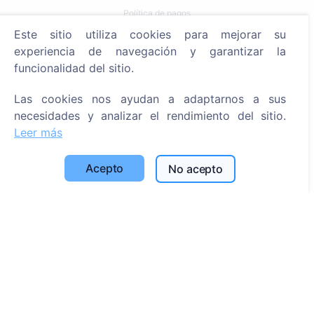
Política de pagos
Este sitio utiliza cookies para mejorar su
Configuración de cookies
experiencia de navegación y garantizar la
Búsqueda
funcionalidad del sitio.
Buscar fallecidos
Las cookies nos ayudan a adaptarnos a sus
necesidades y analizar el rendimiento del sitio.
Buscar cementerios
Leer más
Servicios
Acepto
No acepto
Contactos
SIA "CEMETY", LV40103618951
371 29144816
info@cemety.lv
¡Operamos en todo el país!