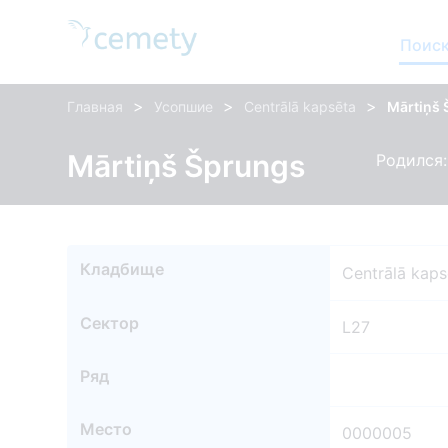
Поиск
>
>
>
Главная
Усопшие
Centrālā kapsēta
Mārtiņš
Mārtiņš Šprungs
Родился: 
Кладбище
Centrālā kaps
Сектор
L27
Ряд
Место
0000005