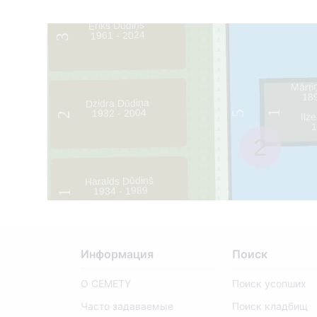
Ēriks Dūdiņš
1961 - 2024
3
Mārti
18
Dzidra Dūdiņa
1932 - 2004
1
5
Ilz
2
4
1
2
Haralds Dūdiņš
1934 - 1989
1
Информация
Поиск
О CEMETY
Поиск усопших
Часто задаваемые
Поиск кладбищ