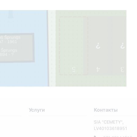
ņš Šprungs
97 - 1961
e Šprungs
894 - ?
5
4
3
6
Услуги
Контакты
SIA "CEMETY",
LV40103618951