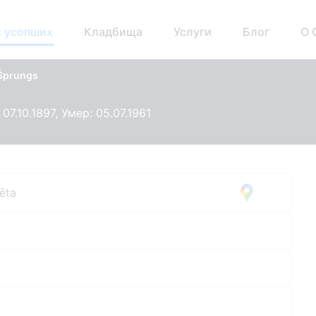
 усопших
Кладбища
Услуги
Блог
О 
 Šprungs
07.10.1897, Умер: 05.07.1961
ēta