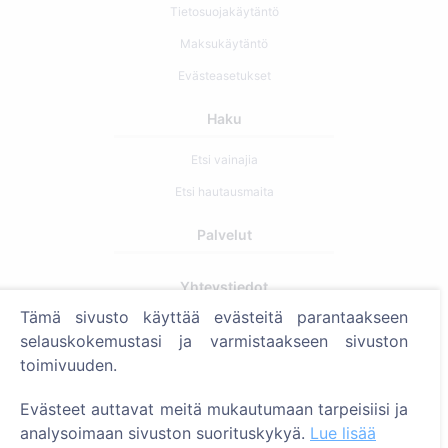
Tietosuojakäytäntö
Maksukäytäntö
Evästeasetukset
Haku
Etsi vainajia
Etsi hautausmaita
Palvelut
Yhteystiedot
Tämä sivusto käyttää evästeitä parantaakseen
SIA "CEMETY", LV40103618951
selauskokemustasi ja varmistaakseen sivuston
371 29144816
toimivuuden.
info@cemety.lv
Evästeet auttavat meitä mukautumaan tarpeisiisi ja
Toimimme koko Suomessa!
analysoimaan sivuston suorituskykyä.
Lue lisää