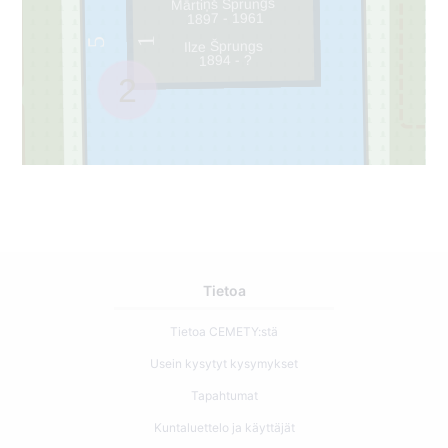
Mārtiņš Šprungs
1897 - 1961
1
5
Ilze Šprungs
1894 - ?
2
Tietoa
Tietoa CEMETY:stä
Usein kysytyt kysymykset
Tapahtumat
Kuntaluettelo ja käyttäjät