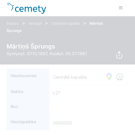
>
>
>
Etusivu
Vainajat
Centrālā kapsēta
Mārtiņš
Šprungs
Mārtiņš Šprungs
Syntynyt: 07.10.1897, Kuollut: 05.07.1961
Hautausmaa
Centrālā kapsēta
Sektio
L27
Rivi
Hautapaikka
0000005