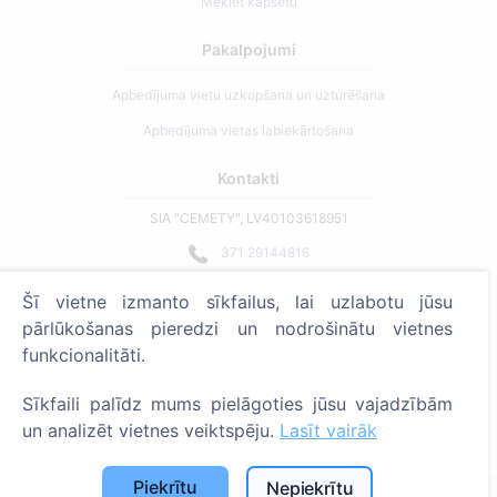
Meklēt kapsētu
Pakalpojumi
Apbedījuma vietu uzkopšana un uzturēšana
Apbedījuma vietas labiekārtošana
Kontakti
SIA "CEMETY", LV40103618951
371 29144816
info@cemety.lv
Šī vietne izmanto sīkfailus, lai uzlabotu jūsu
Strādājam visā Latvijā!
pārlūkošanas pieredzi un nodrošinātu vietnes
funkcionalitāti.
Sīkfaili palīdz mums pielāgoties jūsu vajadzībām
un analizēt vietnes veiktspēju.
Lasīt vairāk
Administratoriem
Piekrītu
Nepiekrītu
© 2013 - 2026 Cemety Visas tiesības aizsargātas