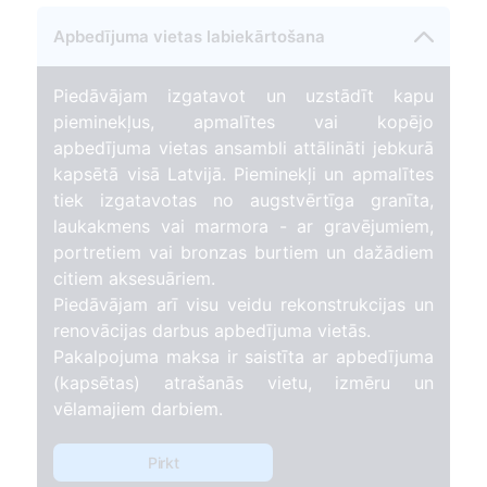
Apbedījuma vietas labiekārtošana
Piedāvājam izgatavot un uzstādīt kapu
pieminekļus, apmalītes vai kopējo
apbedījuma vietas ansambli attālināti jebkurā
kapsētā visā Latvijā. Pieminekļi un apmalītes
tiek izgatavotas no augstvērtīga granīta,
laukakmens vai marmora - ar gravējumiem,
portretiem vai bronzas burtiem un dažādiem
citiem aksesuāriem.
Piedāvājam arī visu veidu rekonstrukcijas un
renovācijas darbus apbedījuma vietās.
Pakalpojuma maksa ir saistīta ar apbedījuma
(kapsētas) atrašanās vietu, izmēru un
vēlamajiem darbiem.
Pirkt