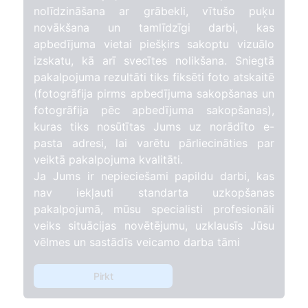
nolīdzināšana ar grābekli, vītušo puķu
novākšana un tamlīdzīgi darbi, kas
apbedījuma vietai piešķirs sakoptu vizuālo
izskatu, kā arī svecītes nolikšana. Sniegtā
pakalpojuma rezultāti tiks fiksēti foto atskaitē
(fotogrāfija pirms apbedījuma sakopšanas un
fotogrāfija pēc apbedījuma sakopšanas),
kuras tiks nosūtītas Jums uz norādīto e-
pasta adresi, lai varētu pārliecināties par
veiktā pakalpojuma kvalitāti.
Ja Jums ir nepieciešami papildu darbi, kas
nav iekļauti standarta uzkopšanas
pakalpojumā, mūsu specialisti profesionāli
veiks situācijas novētējumu, uzklausīs Jūsu
vēlmes un sastādīs veicamo darba tāmi
Pirkt