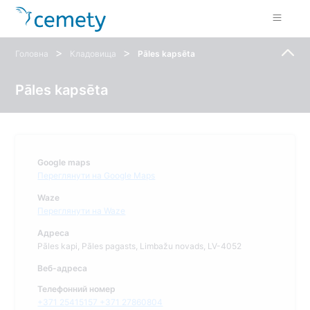
>
>
Головна
Кладовища
Pāles kapsēta
Pāles kapsēta
Google maps
Переглянути на Google Maps
Waze
Переглянути на Waze
Адреса
Pāles kapi, Pāles pagasts, Limbažu novads, LV-4052
Веб-адреса
Телефонний номер
+371 25415157 +371 27860804