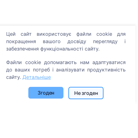
Цей сайт використовує файли cookie для
Інформація
покращення вашого досвіду перегляду і
Про CEMETY
забезпечення функціональності сайту.
Часто задавані питання
Файли cookie допомагають нам адаптуватися
Події
до ваших потреб і аналізувати продуктивність
сайту.
Детальніше
Список муніципалітетів та користувачів
Політика конфіденційності
Згоден
Не згоден
Політика платежів
Налаштування файлів cookie
Пошук
Пошук померлих