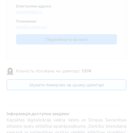
Електронна адреса
pale@limbazi.lv
Положення
Kapsētu noteikumi
Переглянути на мапі
Кількість поховань на цвинтарі:
1374
Шукати померлих на цьому цвинтарі
Інформація доступна завдяки:
Kapsētas digitalizācija veikta Valsts un Eiropas Savienības
atbalsts lauku attīstībai apakšpasākuma „Darbību īstenošana
saskaņā ar sabiedrības virzītas vietējās attīstības stratēģiju”