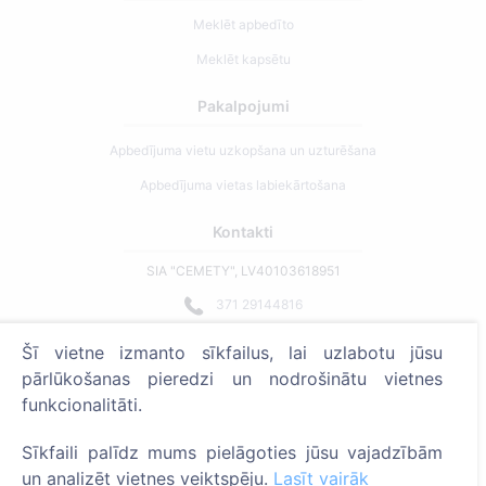
Meklēt apbedīto
Meklēt kapsētu
Pakalpojumi
Apbedījuma vietu uzkopšana un uzturēšana
Apbedījuma vietas labiekārtošana
Kontakti
SIA "CEMETY", LV40103618951
371 29144816
info@cemety.lv
Šī vietne izmanto sīkfailus, lai uzlabotu jūsu
Strādājam visā Latvijā!
pārlūkošanas pieredzi un nodrošinātu vietnes
funkcionalitāti.
Sīkfaili palīdz mums pielāgoties jūsu vajadzībām
un analizēt vietnes veiktspēju.
Lasīt vairāk
Administratoriem