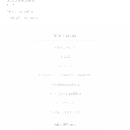
? - ?
Pāles kapsēta
Limbažu novads
Informācija
Par CEMETY
B.U.J.
Notikumi
Pašvaldību un lietotāju saraksts
Privātuma politika
Maksājumu politika
ES projekti
Sīkfailu iestatījumi
Meklēšana