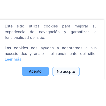
Este sitio utiliza cookies para mejorar su
Información
experiencia de navegación y garantizar la
Acerca de CEMETY
funcionalidad del sitio.
Preguntas frecuentes
Las cookies nos ayudan a adaptarnos a sus
Eventos
necesidades y analizar el rendimiento del sitio.
Leer más
Lista de municipios y usuarios
Política de privacidad
Acepto
No acepto
Política de pagos
Configuración de cookies
Búsqueda
Buscar fallecidos