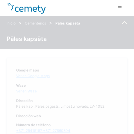
>
>
Inicio
Cementerios
Pāles kapsēta
Pāles kapsēta
Google maps
Ver en Google Maps
Waze
Ver en Waze
Dirección
Pāles kapi, Pāles pagasts, Limbažu novads, LV-4052
Dirección web
Número de teléfono
+371 25415157 +371 27860804