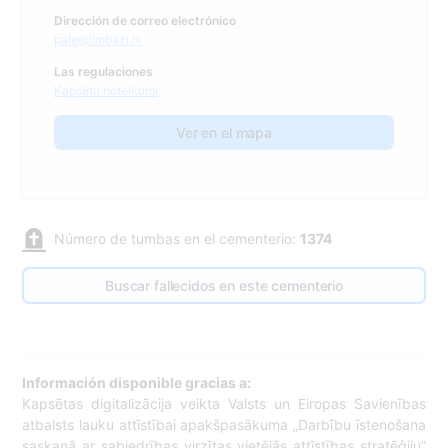
Dirección de correo electrónico
pale@limbazi.lv
Las regulaciones
Kapsētu noteikumi
Ver en el mapa
Número de tumbas en el cementerio:
1374
Buscar fallecidos en este cementerio
Información disponible gracias a:
Kapsētas digitalizācija veikta Valsts un Eiropas Savienības
atbalsts lauku attīstībai apakšpasākuma „Darbību īstenošana
saskaņā ar sabiedrības virzītas vietējās attīstības stratēģiju”