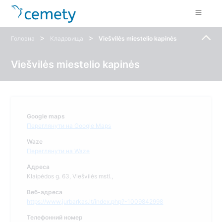
>
>
Головна
Кладовища
Viešvilės miestelio kapinės
Viešvilės miestelio kapinės
Google maps
Переглянути на Google Maps
Waze
Переглянути на Waze
Адреса
Klaipėdos g. 63, Viešvilės mstl.,
Веб-адреса
https://www.jurbarkas.lt/index.php?-1009842998
Телефонний номер