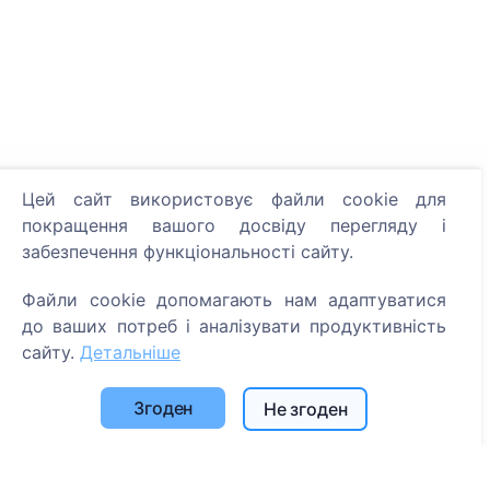
Інформація
Цей сайт використовує файли cookie для
покращення вашого досвіду перегляду і
Про CEMETY
забезпечення функціональності сайту.
Часто задавані питання
Файли cookie допомагають нам адаптуватися
Події
до ваших потреб і аналізувати продуктивність
Список муніципалітетів та користувачів
сайту.
Детальніше
Політика конфіденційності
Згоден
Політика платежів
Не згоден
Налаштування файлів cookie
Пошук