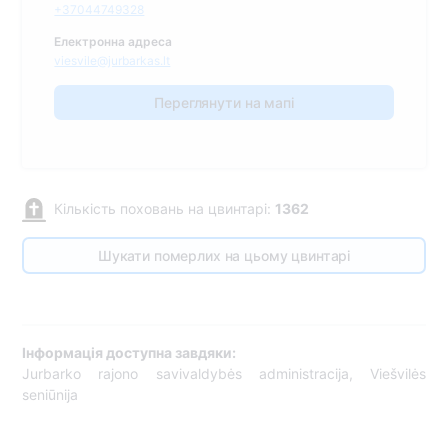
+37044749328
Електронна адреса
viesvile@jurbarkas.lt
Переглянути на мапі
Кількість поховань на цвинтарі:
1362
Шукати померлих на цьому цвинтарі
Інформація доступна завдяки:
Jurbarko rajono savivaldybės administracija, Viešvilės
seniūnija