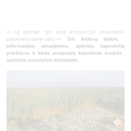
<!--td {border: 1px solid #cccccc;}br {mso-data-
placement:same-cell;}-->
Dėl leidimų laidoti, ​
informacijos atnaujinimo, apleistų kapaviečių
priežiūros ir kitais susijusiais klausimais kreiptis ​
aukščiau nurodytais kontaktais.