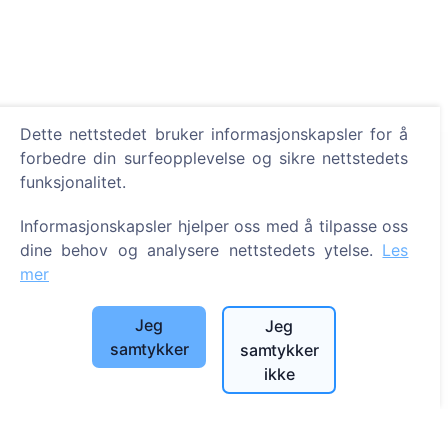
Dette nettstedet bruker informasjonskapsler for å
forbedre din surfeopplevelse og sikre nettstedets
Informasjon
funksjonalitet.
Om CEMETY
Informasjonskapsler hjelper oss med å tilpasse oss
Ofte stilte spørsmål
dine behov og analysere nettstedets ytelse.
Les
mer
Arrangementer
Liste over kommuner og brukere
Jeg
Jeg
Personvernerklæring
samtykker
samtykker
Betalingspolicy
ikke
Innstillinger for informasjonskapsler
Søk