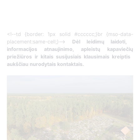
<!--td {border: 1px solid #cccccc;}br {mso-data-
placement:same-cell;}-->
Dėl leidimų laidoti, ​
informacijos atnaujinimo, apleistų kapaviečių
priežiūros ir kitais susijusiais klausimais kreiptis ​
aukščiau nurodytais kontaktais.