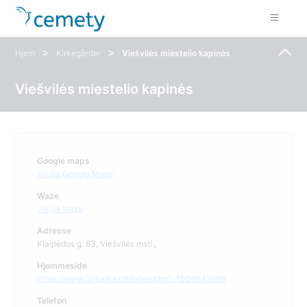
>
>
Hjem
Kirkegårder
Viešvilės miestelio kapinės
Viešvilės miestelio kapinės
Google maps
Vis på Google Maps
Waze
Vis på Waze
Adresse
Klaipėdos g. 63, Viešvilės mstl.,
Hjemmeside
https://www.jurbarkas.lt/index.php?-1009842998
Telefon