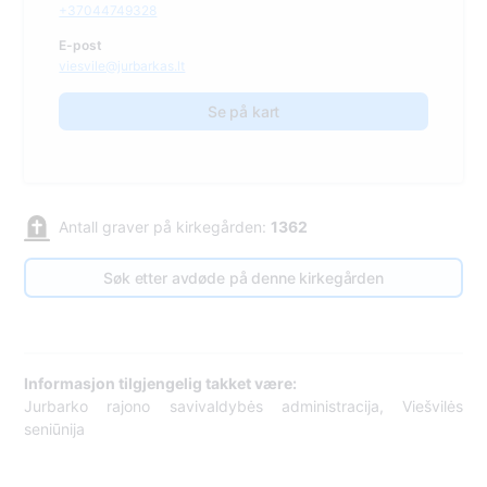
+37044749328
E-post
viesvile@jurbarkas.lt
Se på kart
Antall graver på kirkegården:
1362
Søk etter avdøde på denne kirkegården
Informasjon tilgjengelig takket være:
Jurbarko rajono savivaldybės administracija, Viešvilės
seniūnija