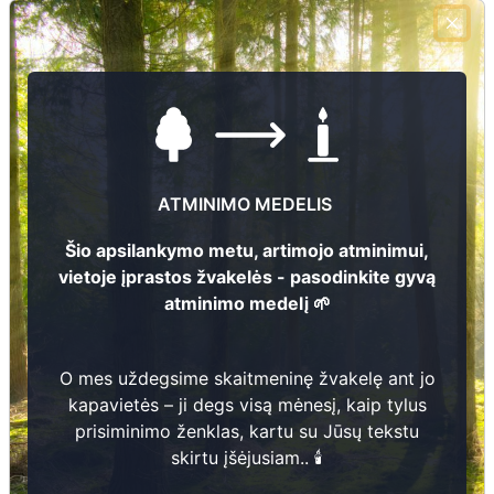
+37044749328
El.pašto adresas
viesvile@jurbarkas.lt
Žiūrėti kapinių žemėlapyje
ATMINIMO MEDELIS
Šiose kapinėse suskaitmeninta kapų:
1362
Šio apsilankymo metu, artimojo atminimui,
vietoje įprastos žvakelės - pasodinkite gyvą
Ieškoti šiose kapinėse palaidotų asmenų
atminimo medelį 🌱
O mes uždegsime skaitmeninę žvakelę ant jo
Informacija prieinama per:
kapavietės – ji degs visą mėnesį, kaip tylus
Jurbarko rajono savivaldybės administracija, Viešvilės
prisiminimo ženklas, kartu su Jūsų tekstu
seniūnija
skirtu įšėjusiam.. 🕯️