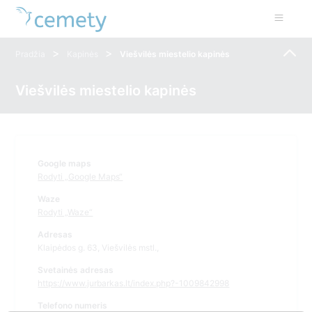
>
>
Pradžia
Kapinės
Viešvilės miestelio kapinės
Viešvilės miestelio kapinės
Google maps
Rodyti „Google Maps“
Waze
Rodyti „Waze“
Adresas
Klaipėdos g. 63, Viešvilės mstl.,
Svetainės adresas
https://www.jurbarkas.lt/index.php?-1009842998
Telefono numeris