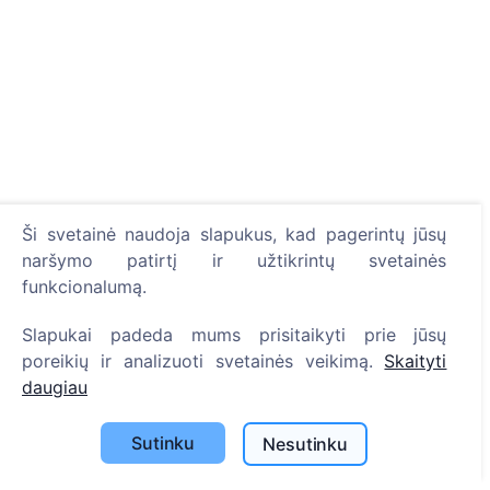
Informacija
Ši svetainė naudoja slapukus, kad pagerintų jūsų
naršymo patirtį ir užtikrintų svetainės
Apie CEMETY
funkcionalumą.
D.U.K.
Įvykiai
Slapukai padeda mums prisitaikyti prie jūsų
poreikių ir analizuoti svetainės veikimą.
Skaityti
Savivaldybių sąrašas
daugiau
Privatumo politika
Mokėjimų politika
Sutinku
Nesutinku
ES projektai