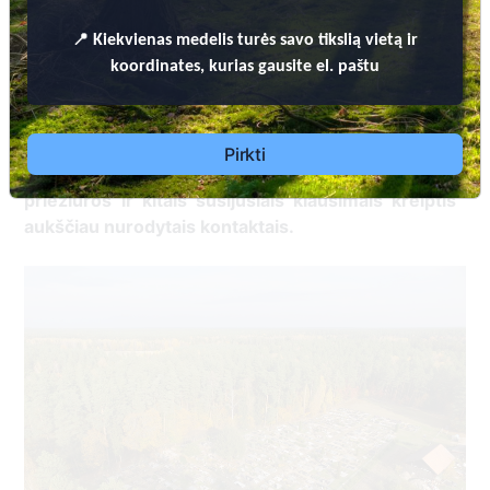
📍
Kiekvienas
medelis turės savo tikslią vietą ir
koordinates, kurias gausite el. paštu
<!--td {border: 1px solid #cccccc;}br {mso-data-
placement:same-cell;}-->
Dėl leidimų laidoti, ​
Pirkti
informacijos atnaujinimo, apleistų kapaviečių
priežiūros ir kitais susijusiais klausimais kreiptis ​
aukščiau nurodytais kontaktais.