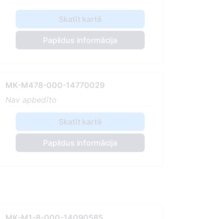
Skatīt kartē
Papildus informācija
MK-M478-000-14770029
Nav apbedīto
Skatīt kartē
Papildus informācija
MK-M1-8-000-14090585