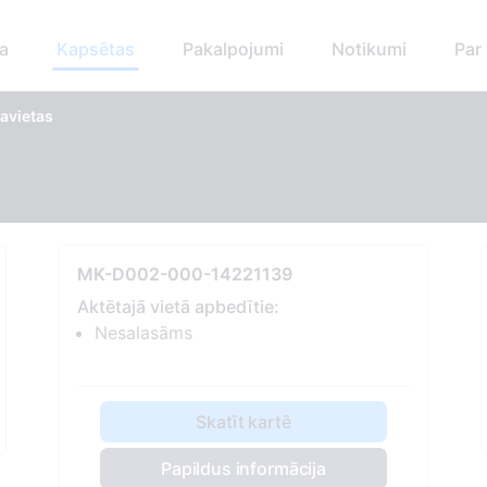
a
Kapsētas
Pakalpojumi
Notikumi
Par
avietas
MK-D002-000-14221139
Aktētajā vietā apbedītie:
Nesalasāms
Skatīt kartē
Papildus informācija