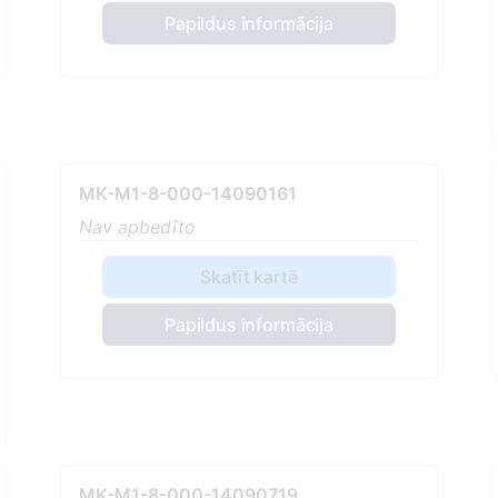
Papildus informācija
MK-M1-8-000-14090161
Nav apbedīto
Skatīt kartē
Papildus informācija
MK-M1-8-000-14090719