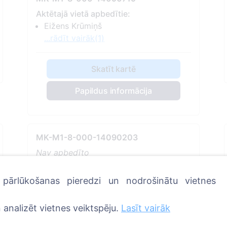
Aktētajā vietā apbedītie:
Eižens Krūmiņš
...rādīt vairāk(1)
Skatīt kartē
Papildus informācija
MK-M1-8-000-14090203
Nav apbedīto
Skatīt kartē
u pārlūkošanas pieredzi un nodrošinātu vietnes
Papildus informācija
 analizēt vietnes veiktspēju.
Lasīt vairāk