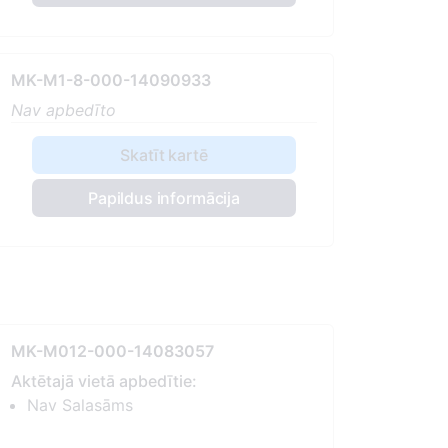
MK-M1-8-000-14090933
Nav apbedīto
Skatīt kartē
Papildus informācija
MK-M012-000-14083057
Aktētajā vietā apbedītie:
Nav Salasāms