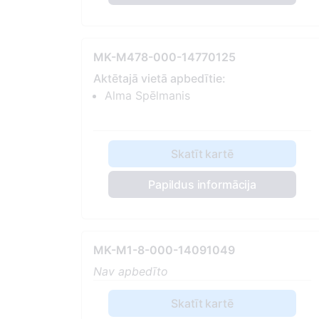
MK-M478-000-14770125
Aktētajā vietā apbedītie:
Alma Spēlmanis
Skatīt kartē
Papildus informācija
MK-M1-8-000-14091049
Nav apbedīto
Skatīt kartē