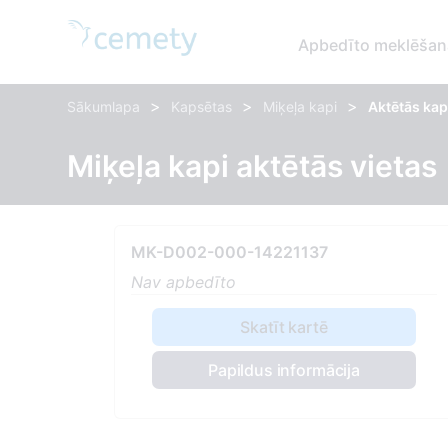
Apbedīto meklēšan
>
>
>
Sākumlapa
Kapsētas
Miķeļa kapi
Aktētās kap
Miķeļa kapi aktētās vietas
MK-D002-000-14221137
Nav apbedīto
Skatīt kartē
Papildus informācija