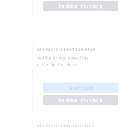
Papildus informācija
MK-M012-000-14083059
Aktētajā vietā apbedītie:
Vasīlijs Kisļakovs
Skatīt kartē
Papildus informācija
MK-M016-000-14101023