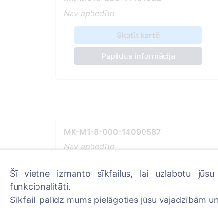
Nav apbedīto
Skatīt kartē
Papildus informācija
MK-M1-8-000-14090587
Nav apbedīto
Skatīt kartē
Šī vietne izmanto sīkfailus, lai uzlabotu jūs
funkcionalitāti.
Papildus informācija
Sīkfaili palīdz mums pielāgoties jūsu vajadzībām un