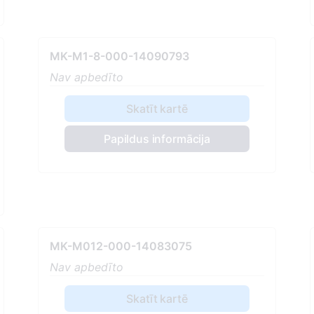
MK-M1-8-000-14090793
Nav apbedīto
Skatīt kartē
Papildus informācija
MK-M012-000-14083075
Nav apbedīto
Skatīt kartē