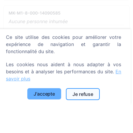
MK-M1-8-000-14090585
Aucune personne inhumée
Voir sur la carte
Ce site utilise des cookies pour améliorer votre
expérience de navigation et garantir la
Plus d'informations
fonctionnalité du site.
Les cookies nous aident à nous adapter à vos
besoins et à analyser les performances du site.
En
MK-M1-8-000-14090587
savoir plus
Aucune personne inhumée
J'accepte
Je refuse
Voir sur la carte
Plus d'informations
MK-M1-8-000-14090203