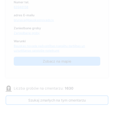
Numer tel.
63946158
adres E-mailu
brunava@bauskasnovads.lv
Zaniedbane groby
Zaniedbane groby
Warunki
Bauskas novada pašvaldības kapsētu darbības un
uzturēšanas saistošie noteikumi
Zobacz na mapie
Liczba grobów na cmentarzu:
1630
Szukaj zmarłych na tym cmentarzu