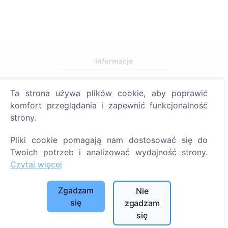
Informacje
O CEMETY
Ta strona używa plików cookie, aby poprawić
Najczęściej zadawane pytania
komfort przeglądania i zapewnić funkcjonalność
Wydarzenia
strony.
Lista gmin i użytkowników
Pliki cookie pomagają nam dostosować się do
Polityka prywatności
Twoich potrzeb i analizować wydajność strony.
Czytaj więcej
Polityka płatności
Ustawienia plików cookie
Zgadzam
Nie
Szukaj
się
zgadzam
się
Szukaj zmarłych