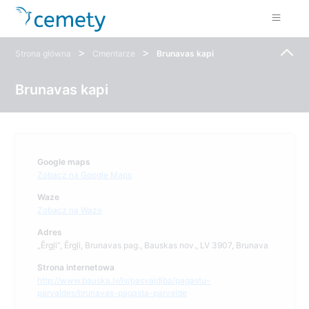
>
>
Strona główna
Cmentarze
Brunavas kapi
Brunavas kapi
Google maps
Zobacz na Google Maps
Waze
Zobacz na Waze
Adres
„Ērgļi”, Ērgļi, Brunavas pag., Bauskas nov., LV 3907, Brunava
Strona internetowa
http://www.bauska.lv/lv/pasvaldiba/pagastu-
parvaldes/brunavas-pagasta-parvalde