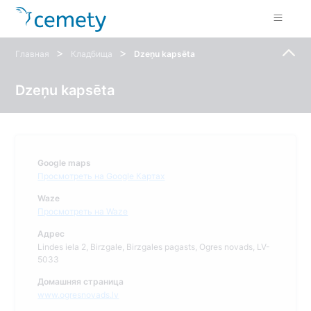
>
>
Главная
Кладбища
Dzeņu kapsēta
Dzeņu kapsēta
Google maps
Просмотреть на Google Картах
Waze
Просмотреть на Waze
Адрес
Lindes iela 2, Birzgale, Birzgales pagasts, Ogres novads, LV-
5033
Домашняя страница
www.ogresnovads.lv