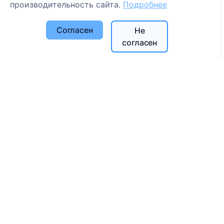
производительность сайта.
Подробнее
Часто задаваемые вопросы
События
Согласен
Не
Список муниципалитетов и пользователей
согласен
Политика конфиденциальности
Политика платежей
Настройки cookie
Поиск
Поиск усопших
Поиск кладбищ
Услуги
Контакты
SIA "CEMETY", LV40103618951