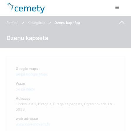
>
>
Forside
Kirkegårde
Dzeņu kapsēta
Dzeņu kapsēta
Google maps
Se på Google Maps
Waze
Se på Waze
Adresse
Lindes iela 2, Birzgale, Birzgales pagasts, Ogres novads, LV-
5033
web adresse
www.ogresnovads.lv