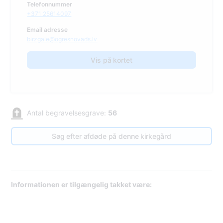
Telefonnummer
+371 25614097
Email adresse
birzgale@ogresnovads.lv
Vis på kortet
Antal begravelsesgrave:
56
Søg efter afdøde på denne kirkegård
Informationen er tilgængelig takket være: