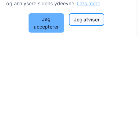
og analysere sidens ydeevne.
Læs mere
Ofte stillede spørgsmål
Begivenheder
Jeg
Jeg afviser
Liste over kommuner og brugere
accepterer
Privatlivspolitik
Betalingspolitik
Cookieindstillinger
Søg
Søg efter afdøde
Søg efter kirkegårde
Tjenester
Kontakt
SIA "CEMETY", LV40103618951