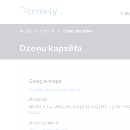
Cau
>
>
Acasă
Cimitire
Dzeņu kapsēta
Dzeņu kapsēta
Google maps
Vizualizați pe Google Maps
Adresă
Lindes iela 2, Birzgale, Birzgales pagasts, Ogres nov
5033
Adresă web
www.ogresnovads.lv