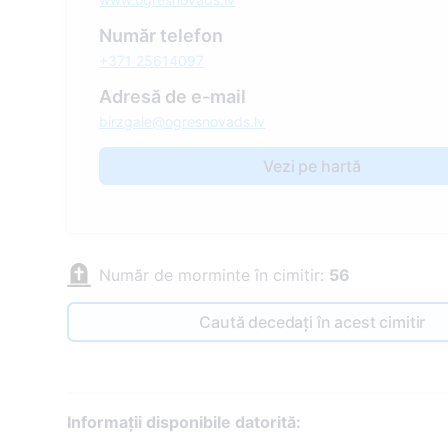
Număr telefon
+371 25614097
Adresă de e-mail
birzgale@ogresnovads.lv
Vezi pe hartă
Număr de morminte în cimitir:
56
Caută decedați în acest cimitir
Informații disponibile datorită: