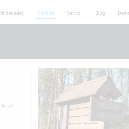
tă decedați
Cimitire
Servicii
Blog
Desp
ads, LV-