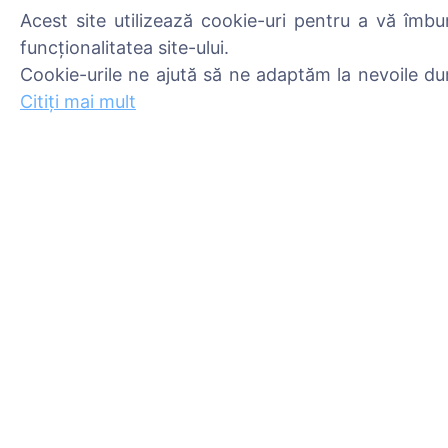
Acest site utilizează cookie-uri pentru a vă îmbu
funcționalitatea site-ului.
Cookie-urile ne ajută să ne adaptăm la nevoile du
Informații
Caută
Citiți mai mult
Despre CEMETY
Caută decedați
Întrebări frecvente
Caută cimitire
Evenimente
Listă a comunelor și a
utilizatorilor
Politica de confidențialitate
Politica de plăți
Setări cookie-uri
Administratori