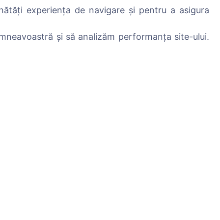
nătăți experiența de navigare și pentru a asigura
mneavoastră și să analizăm performanța site-ului.
Servicii
Contacte
SIA "CEMETY",
LV40103618951
371 29144816
info@cemety.lv
Activăm în toată țara!