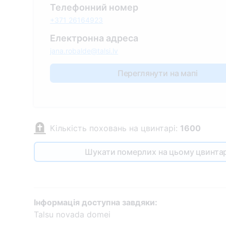
Телефонний номер
+371 26164923
Електронна адреса
jana.robalde@talsi.lv
Переглянути на мапі
Кількість поховань на цвинтарі:
1600
Шукати померлих на цьому цвинтар
Інформація доступна завдяки:
Talsu novada domei