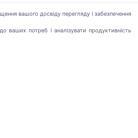
щення вашого досвіду перегляду і забезпечення
о ваших потреб і аналізувати продуктивність
Послуги
Контакти
SIA "CEMETY",
LV40103618951
371 29144816
info@cemety.lv
Ми працюємо по всі
країні!