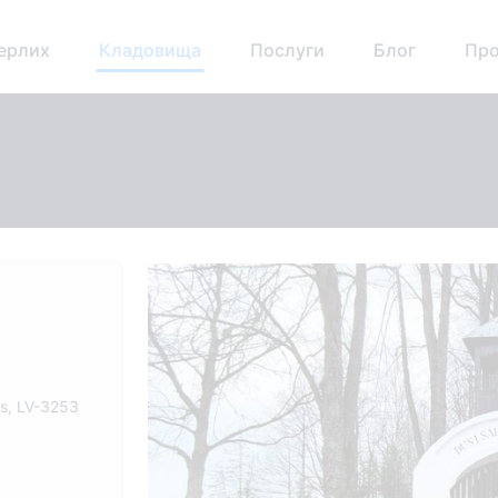
ерлих
Кладовища
Послуги
Блог
Про
ds, LV-3253