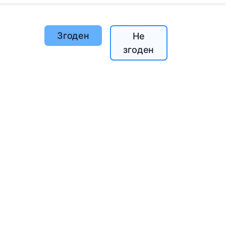
Згоден
Не
згоден
й