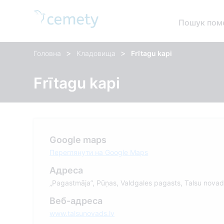
Пошук пом
>
>
Головна
Кладовища
Frītagu kapi
Frītagu kapi
Google maps
Переглянути на Google Maps
Адреса
„Pagastmāja”, Pūņas, Valdgales pagasts, Talsu nova
Веб-адреса
www.talsunovads.lv