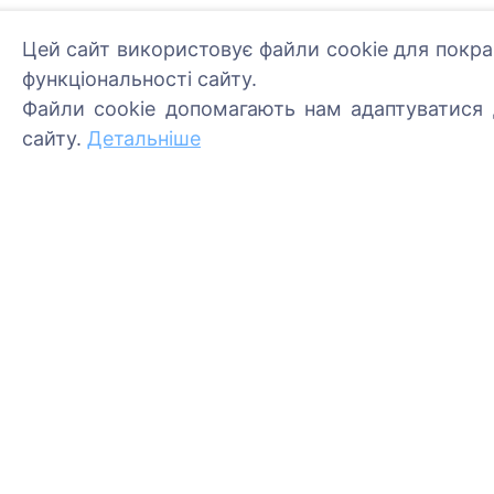
Цей сайт використовує файли cookie для покра
функціональності сайту.
Файли cookie допомагають нам адаптуватися д
Інформація
Пошук
сайту.
Детальніше
Про CEMETY
Пошук померлих
Часто задавані питання
Пошук кладовищ
Події
Список муніципалітетів та
користувачів
Політика конфіденційності
Політика платежів
Налаштування файлів
cookie