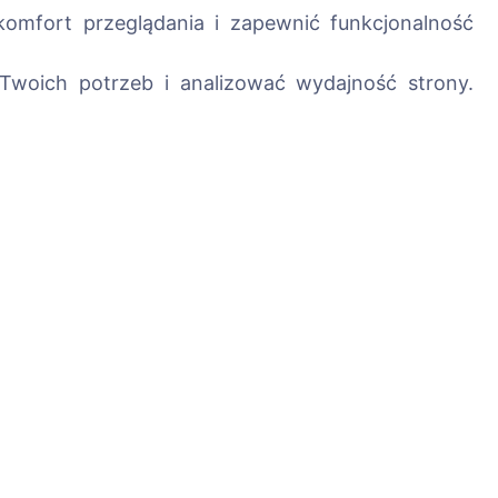
omfort przeglądania i zapewnić funkcjonalność
Twoich potrzeb i analizować wydajność strony.
Usługi
Kontakty
SIA "CEMETY",
LV40103618951
371 29144816
info@cemety.lv
Działamy na terenie 
kraju!