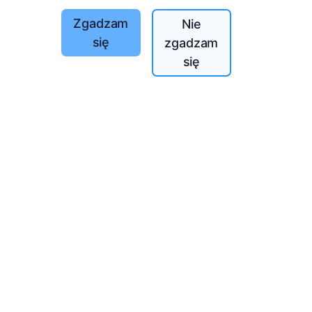
Zgadzam
Nie
się
zgadzam
się
całego