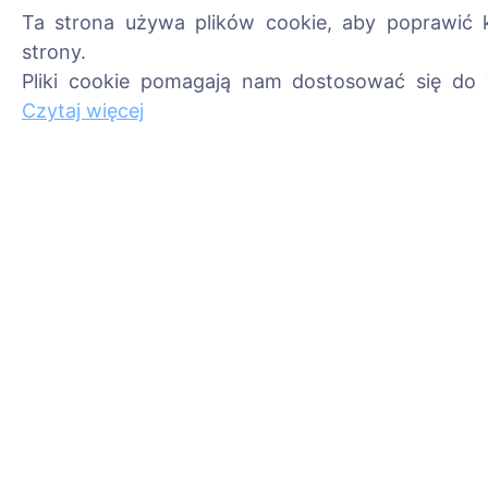
Ta strona używa plików cookie, aby poprawić k
strony.
Pliki cookie pomagają nam dostosować się do 
Informacje
Szukaj
Czytaj więcej
O CEMETY
Szukaj zmarłych
Najczęściej zadawane
Szukaj cmentarzy
pytania
Wydarzenia
Lista gmin i użytkowników
Polityka prywatności
Polityka płatności
Ustawienia plików cookie
Administratorzy