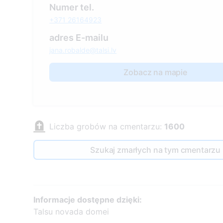
Numer tel.
+371 26164923
adres E-mailu
jana.robalde@talsi.lv
Zobacz na mapie
Liczba grobów na cmentarzu:
1600
Szukaj zmarłych na tym cmentarzu
Informacje dostępne dzięki:
Talsu novada domei