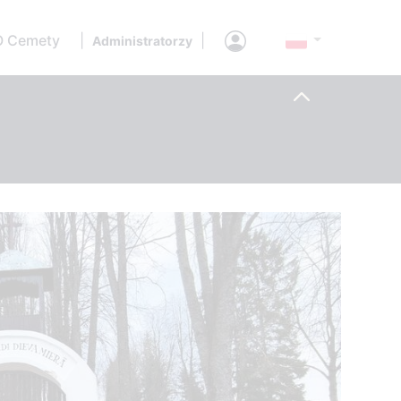
O Cemety
|
|
Administratorzy