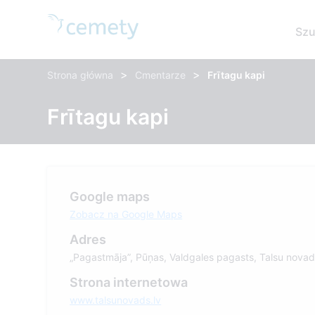
Szu
>
>
Strona główna
Cmentarze
Frītagu kapi
Frītagu kapi
Google maps
Zobacz na Google Maps
Adres
„Pagastmāja”, Pūņas, Valdgales pagasts, Talsu nova
Strona internetowa
www.talsunovads.lv