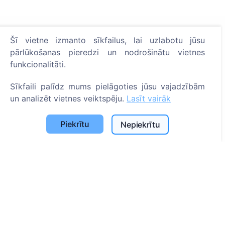
Informācija
Šī vietne izmanto sīkfailus, lai uzlabotu jūsu
pārlūkošanas pieredzi un nodrošinātu vietnes
Par CEMETY
funkcionalitāti.
B.U.J.
Sīkfaili palīdz mums pielāgoties jūsu vajadzībām
Notikumi
un analizēt vietnes veiktspēju.
Lasīt vairāk
Pašvaldību un lietotāju saraksts
Privātuma politika
Piekrītu
Nepiekrītu
Maksājumu politika
ES projekti
Sīkfailu iestatījumi
Meklēšana
Meklēt apbedīto