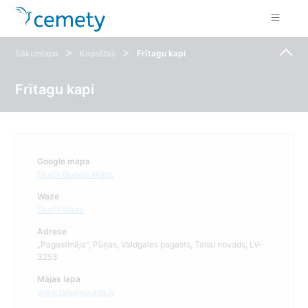
>
>
Sākumlapa
Kapsētas
Frītagu kapi
Frītagu kapi
Google maps
Skatīt Google Maps
Waze
Skatīt Waze
Adrese
„Pagastmāja”, Pūņas, Valdgales pagasts, Talsu novads, LV-
3253
Mājas lapa
www.talsunovads.lv