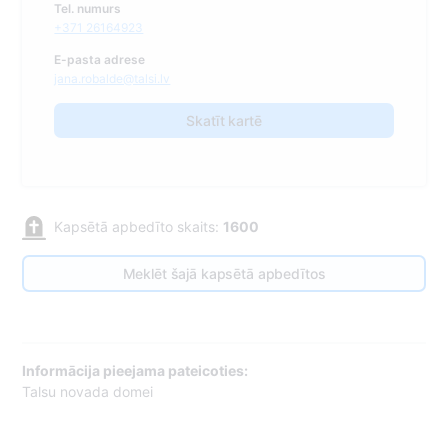
Tel. numurs
+371 26164923
E-pasta adrese
jana.robalde@talsi.lv
Skatīt kartē
Kapsētā apbedīto skaits:
1600
Meklēt šajā kapsētā apbedītos
Informācija pieejama pateicoties:
Talsu novada domei