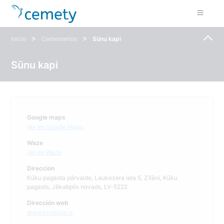
>
>
Inicio
Cementerios
Sūnu kapi
Sūnu kapi
Google maps
Ver en Google Maps
Waze
Ver en Waze
Dirección
Kūku pagasta pārvalde, Laukezera iela 5, Zīlāni, Kūku
pagasts, Jēkabpils novads, LV-5222
Dirección web
www.krustpils.lv