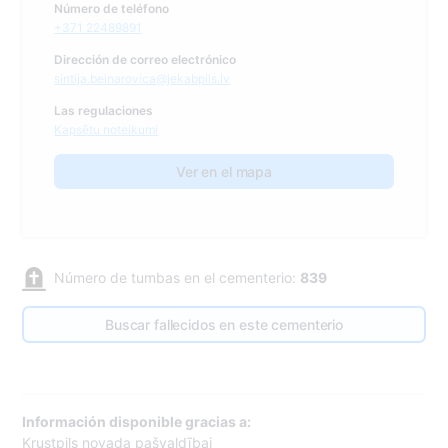
Número de teléfono
+371 22489891
Dirección de correo electrónico
sintija.beinarovica@jekabpils.lv
Las regulaciones
Kapsētu noteikumi
Ver en el mapa
Número de tumbas en el cementerio:
839
Buscar fallecidos en este cementerio
Información disponible gracias a:
Krustpils novada pašvaldībai