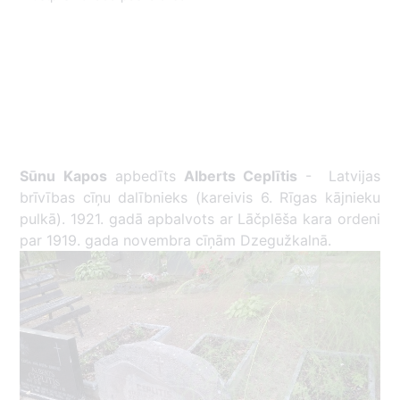
Sūnu Kapos
apbedīts
Alberts Ceplītis
- Latvijas
brīvības cīņu dalībnieks (kareivis 6. Rīgas kājnieku
pulkā). 1921. gadā apbalvots ar Lāčplēša kara ordeni
par 1919. gada novembra cīņām Dzegužkalnā.