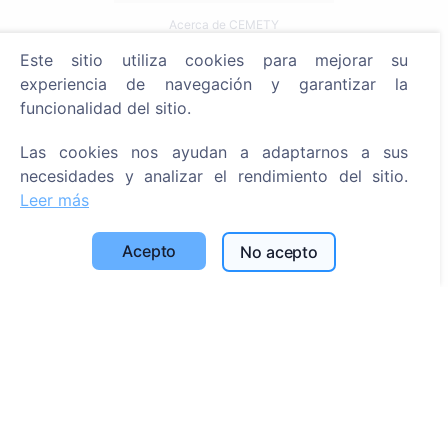
Acerca de CEMETY
Preguntas frecuentes
Este sitio utiliza cookies para mejorar su
experiencia de navegación y garantizar la
Eventos
funcionalidad del sitio.
Lista de municipios y usuarios
Las cookies nos ayudan a adaptarnos a sus
Política de privacidad
necesidades y analizar el rendimiento del sitio.
Política de pagos
Leer más
Configuración de cookies
Acepto
No acepto
Búsqueda
Buscar fallecidos
Buscar cementerios
Servicios
Contactos