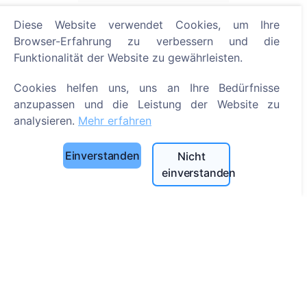
Über CEMETY
Diese Website verwendet Cookies, um Ihre
Häufig gestellte Fragen
Browser-Erfahrung zu verbessern und die
Funktionalität der Website zu gewährleisten.
Veranstaltungen
Liste der Gemeinden und Benutzer
Cookies helfen uns, uns an Ihre Bedürfnisse
anzupassen und die Leistung der Website zu
Datenschutzrichtlinie
analysieren.
Mehr erfahren
Zahlungsverfahren
Cookie-Einstellungen
Einverstanden
Nicht
einverstanden
Suche
Bestattete suchen
Friedhöfe suchen
Dienstleistungen
Kontakt