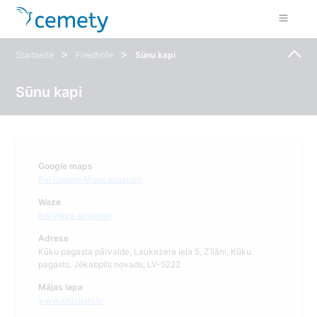
>
>
Startseite
Friedhöfe
Sūnu kapi
Sūnu kapi
Google maps
Bei Google Maps ansehen
Waze
Bei Waze ansehen
Adrese
Kūku pagasta pārvalde, Laukezera iela 5, Zīlāni, Kūku
pagasts, Jēkabpils novads, LV-5222
Mājas lapa
www.krustpils.lv