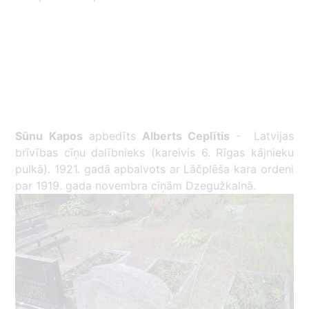
Sūnu Kapos
apbedīts
Alberts Ceplītis
- Latvijas
brīvības cīņu dalībnieks (kareivis 6. Rīgas kājnieku
pulkā). 1921. gadā apbalvots ar Lāčplēša kara ordeni
par 1919. gada novembra cīņām Dzegužkalnā.