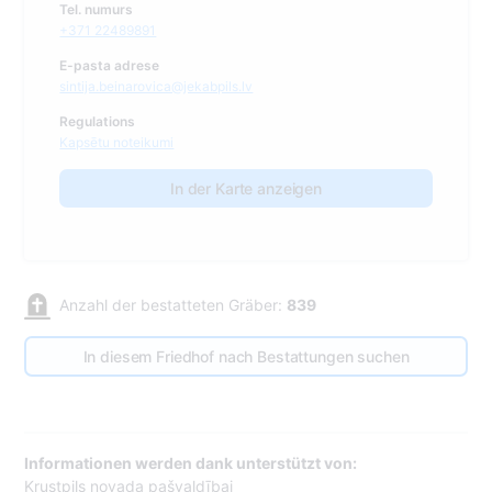
Tel. numurs
+371 22489891
E-pasta adrese
sintija.beinarovica@jekabpils.lv
Regulations
Kapsētu noteikumi
In der Karte anzeigen
Anzahl der bestatteten Gräber:
839
In diesem Friedhof nach Bestattungen suchen
Informationen werden dank unterstützt von:
Krustpils novada pašvaldībai