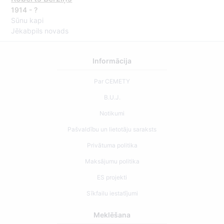
1914 - ?
Sūnu kapi
Jēkabpils novads
Informācija
Par CEMETY
B.U.J.
Notikumi
Pašvaldību un lietotāju saraksts
Privātuma politika
Maksājumu politika
ES projekti
Sīkfailu iestatījumi
Meklēšana