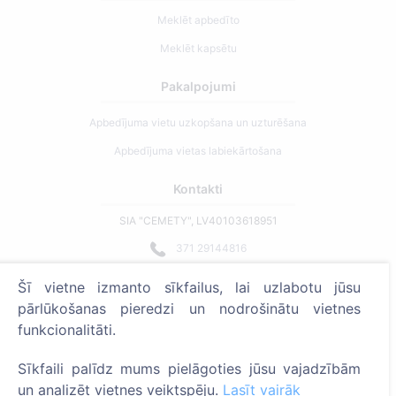
Meklēt apbedīto
Meklēt kapsētu
Pakalpojumi
Apbedījuma vietu uzkopšana un uzturēšana
Apbedījuma vietas labiekārtošana
Kontakti
SIA "CEMETY", LV40103618951
371 29144816
info@cemety.lv
Šī vietne izmanto sīkfailus, lai uzlabotu jūsu
Strādājam visā Latvijā!
pārlūkošanas pieredzi un nodrošinātu vietnes
funkcionalitāti.
Sīkfaili palīdz mums pielāgoties jūsu vajadzībām
un analizēt vietnes veiktspēju.
Lasīt vairāk
Administratoriem