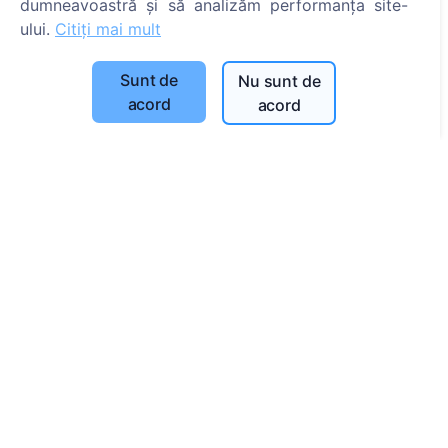
dumneavoastră și să analizăm performanța site-
Listă a comunelor și a utilizatorilor
ului.
Citiți mai mult
Politica de confidențialitate
Politica de plăți
Sunt de
Nu sunt de
Setări cookie-uri
acord
acord
Caută
Caută decedați
Caută cimitire
Servicii
Contacte
SIA "CEMETY", LV40103618951
371 29144816
info@cemety.lv
Activăm în toată țara!