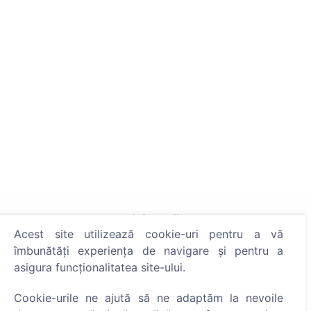
Informații
Acest site utilizează cookie-uri pentru a vă
Despre CEMETY
îmbunătăți experiența de navigare și pentru a
asigura funcționalitatea site-ului.
Întrebări frecvente
Evenimente
Cookie-urile ne ajută să ne adaptăm la nevoile