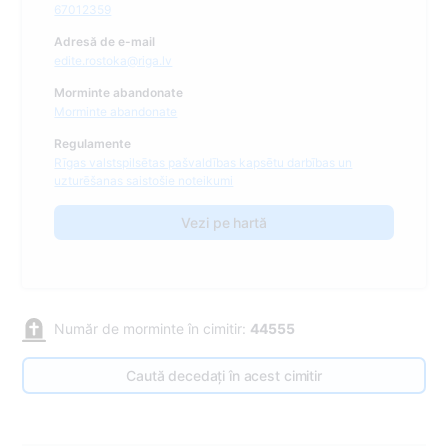
67012359
Adresă de e-mail
edite.rostoka@riga.lv
Morminte abandonate
Morminte abandonate
Regulamente
Rīgas valstspilsētas pašvaldības kapsētu darbības un
uzturēšanas saistošie noteikumi
Vezi pe hartă
Număr de morminte în cimitir:
44555
Caută decedați în acest cimitir