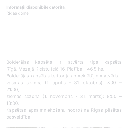
Informații disponibile datorită:
Rīgas domei
Bolderājas kapsēta ir atvērta tipa kapsēta
Rīgā, Mazajā Kleistu ielā 16. Platība - 46,5 ha.
Bolderājas kapsētas teritorija apmeklētājiem atvērta:
vasaras sezonā (1. aprīlis - 31. oktobris): 7:00 –
21:00;
ziemas sezonā (1. novembris - 31. marts): 8:00 –
18:00.
Kapsētas apsaimniekošanu nodrošina Rīgas pilsētas
pašvaldība.