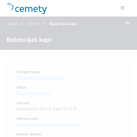
>
>
Acasă
Cimitire
Bolderājas kapi
Bolderājas kapi
Google maps
Vizualizați pe Google Maps
Waze
Vizualizați pe Waze
Adresă
Mazā Kleistu iela 16, Rīga, LV-1016
Adresă web
mvd.riga.lv/contact/kapsetu-parvalde
Număr telefon