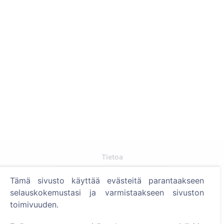
Tietoa
Tietoa CEMETY:stä
Tämä sivusto käyttää evästeitä parantaakseen
selauskokemustasi ja varmistaakseen sivuston
Usein kysytyt kysymykset
toimivuuden.
Tapahtumat