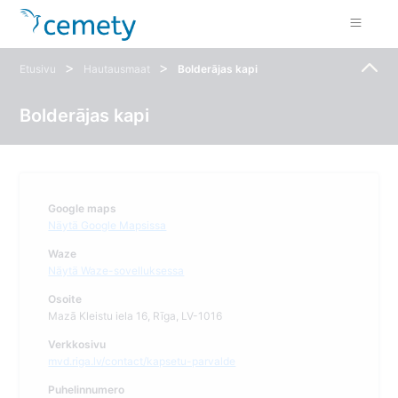
>
>
Etusivu
Hautausmaat
Bolderājas kapi
Bolderājas kapi
Google maps
Näytä Google Mapsissa
Waze
Näytä Waze-sovelluksessa
Osoite
Mazā Kleistu iela 16, Rīga, LV-1016
Verkkosivu
mvd.riga.lv/contact/kapsetu-parvalde
Puhelinnumero