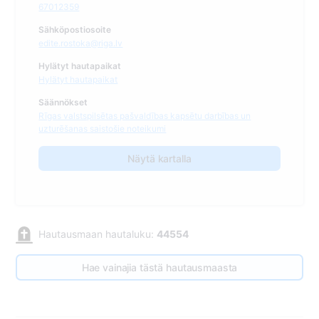
67012359
Sähköpostiosoite
edite.rostoka@riga.lv
Hylätyt hautapaikat
Hylätyt hautapaikat
Säännökset
Rīgas valstspilsētas pašvaldības kapsētu darbības un
uzturēšanas saistošie noteikumi
Näytä kartalla
Hautausmaan hautaluku:
44554
Hae vainajia tästä hautausmaasta