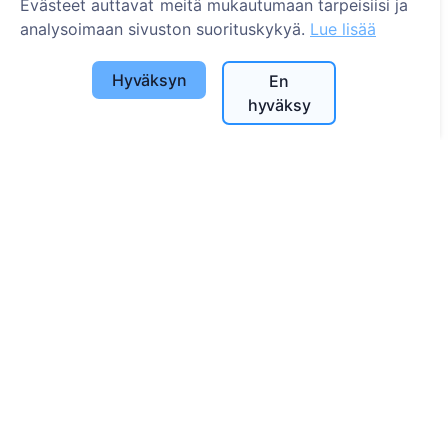
Evästeet auttavat meitä mukautumaan tarpeisiisi ja
Kuntaluettelo ja käyttäjät
analysoimaan sivuston suorituskykyä.
Lue lisää
Tietosuojakäytäntö
Maksukäytäntö
Hyväksyn
En
Evästeasetukset
hyväksy
Haku
Etsi vainajia
Etsi hautausmaita
Palvelut
Yhteystiedot
SIA "CEMETY", LV40103618951
371 29144816
info@cemety.lv
Toimimme koko Suomessa!