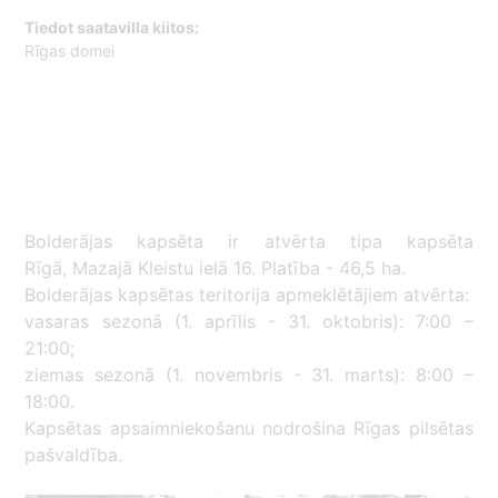
Tiedot saatavilla kiitos:
Rīgas domei
Bolderājas kapsēta ir atvērta tipa kapsēta
Rīgā, Mazajā Kleistu ielā 16. Platība - 46,5 ha.
Bolderājas kapsētas teritorija apmeklētājiem atvērta:
vasaras sezonā (1. aprīlis - 31. oktobris): 7:00 –
21:00;
ziemas sezonā (1. novembris - 31. marts): 8:00 –
18:00.
Kapsētas apsaimniekošanu nodrošina Rīgas pilsētas
pašvaldība.