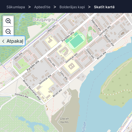
>
>
>
Sākumlapa
Apbedītie
Bolderājas kapi
Skatīt kartē
Atpakaļ